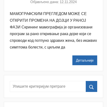
Објављено дана:
12.11.2024
а
у
МАМОГРАФСКИМ ПРЕГЛЕДОМ МОЖЕ СЕ
т
о
ОТКРИТИ ПРОМЕНА НА ДОЈЦИ У РАНОЈ
р
ФАЗИ Скрининг мамографија је организовани
N
програм за рано откривање рака дојке који се
a
спроводи код потпуно здравих жена, без икаквих
t
симптома болести, с циљем да
a
š
Детаљније
a
Š
u
t
a
n
o