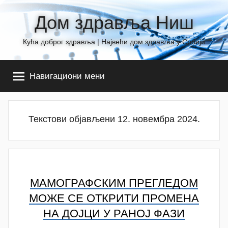
Skip
Дом здравља Ниш
to
content
Кућа доброг здравља | Највећи дом здравља у Србији
Навигациони мени
Текстови објављени 12. новембра 2024.
МАМОГРАФСКИМ ПРЕГЛЕДОМ
МОЖЕ СЕ ОТКРИТИ ПРОМЕНА
НА ДОЈЦИ У РАНОЈ ФАЗИ