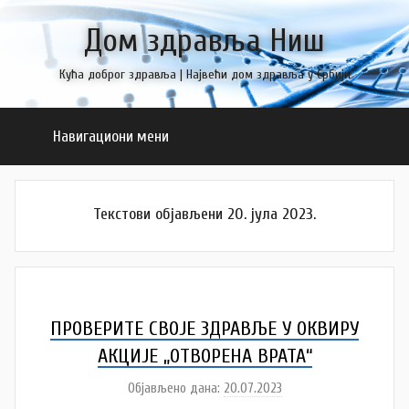
Skip
Дом здравља Ниш
to
content
Кућа доброг здравља | Највећи дом здравља у Србији
Навигациони мени
Текстови објављени 20. јула 2023.
ПРОВЕРИТЕ СВОЈЕ ЗДРАВЉЕ У ОКВИРУ
АКЦИЈЕ „ОТВОРЕНА ВРАТА“
Објављено дана:
20.07.2023
а