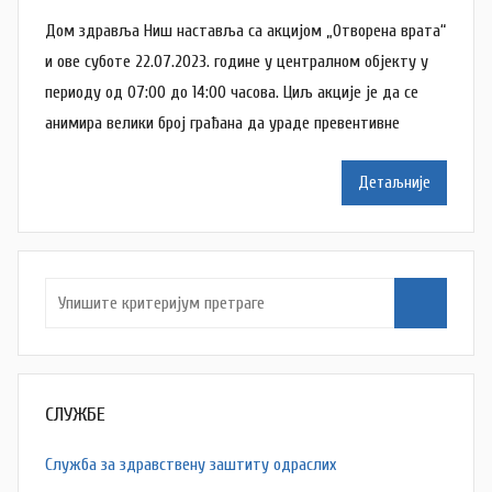
у
Дом здравља Ниш наставља са акцијом „Отворена врата“
т
о
и ове суботе 22.07.2023. године у централном објекту у
р
периоду од 07:00 до 14:00 часова. Циљ акције је да се
N
анимира велики број грађана да ураде превентивне
a
t
Детаљније
a
š
a
Š
u
t
a
n
СЛУЖБЕ
o
v
Служба за здравствену заштиту одраслих
a