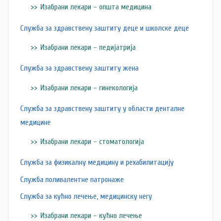
Изабрани лекари – општа медицина
c
Служба за здравствену заштиту деце и школске деце
Изабрани лекари – педијатрија
Служба за здравствену заштиту жена
Изабрани лекари – гинекологија
Служба за здравствену заштиту у области денталне
медицине
Изабрани лекари – стоматологија
Служба за физикалну медицину и рехабилитацију
Служба поливалентне патронаже
Служба за кућно лечење, медицинску негу
Изабрани лекари – кућно лечење