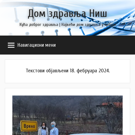
Skip
Дом здравља Ниш
to
content
Кућа доброг здравља | Највећи дом здравља у Србији
Навигациони мени
Текстови објављени 18. фебруара 2024.