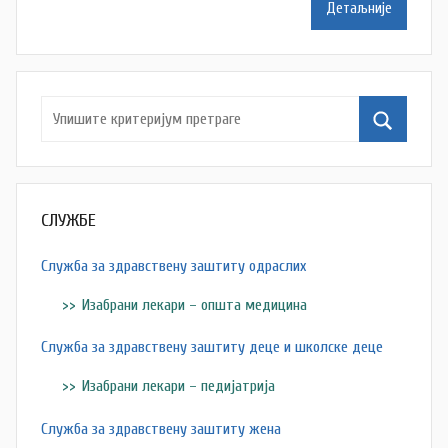
Детаљније
š
a
Š
u
t
a
n
o
СЛУЖБЕ
v
a
Служба за здравствену заштиту одраслих
c
Изабрани лекари – општа медицина
Служба за здравствену заштиту деце и школске деце
Изабрани лекари – педијатрија
Служба за здравствену заштиту жена