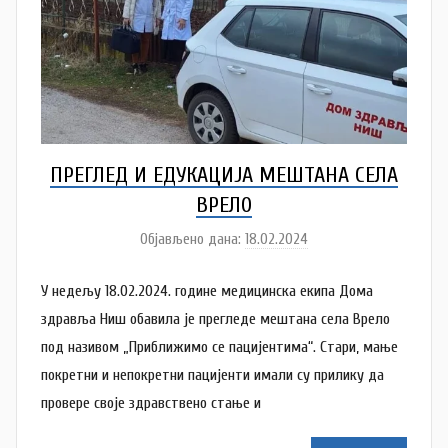
ПРЕГЛЕД И ЕДУКАЦИЈА МЕШТАНА СЕЛА
ВРЕЛО
Објављено дана:
18.02.2024
а
у
У недељу 18.02.2024. године медицинска екипа Дома
т
о
здравља Ниш обавила је прегледе мештана села Врело
р
под називом „Приближимо се пацијентима“. Стари, мање
N
покретни и непокретни пацијенти имали су прилику да
a
провере своје здравствено стање и
t
a