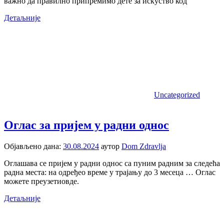
важно да правилно припремимо дете за искуство код
Детаљније
Uncategorized
Оглас за пријем у радни однос
Објављено дана:
30.08.2024
аутор
Dom Zdravlja
Оглашава се пријем у радни однос са пуним радним за следећа
радна места: на одређео време у трајању до 3 месеца … Оглас
можете преузетиовде.
Детаљније