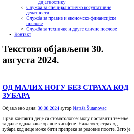
дијагностику
Служба за специјалистичко косултативне
делатности
Служба за правне и економско-финансијске
послове
Служба за техничке и друге сличне послове
Контакт
Текстови објављени 30.
августа 2024.
ОД МАЛИХ НОГУ БЕЗ СТРАХА КОД
ЗУБАРА
Објављено дана:
30.08.2024
аутор
Nataša Šutanovac
Први контакти деце са стоматологом могу поставити темеље
за даље одржавање оралне хигијене. Нажалост, страх од
зубара код деце може бити препрека за редовне посете. Зато је