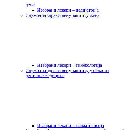
деце
Изабрани лекари – педијатрија
Служба за здравствену заштиту жена
Изабрани лекари – гинекологија
Служба за здравствену заштиту у области
денталне медицине
Изабрани лекари – стоматологија