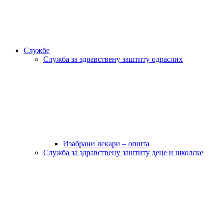
Службе
Служба за здравствену заштиту одраслих
Изабрани лекари – општа
Служба за здравствену заштиту деце и школске