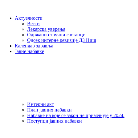
Актуелности
Вести
Лекарска уверења
Одржани стручни састанци
Одсек интерне ревизије ДЗ Ниш
Календар здравља
Јавне набавке
Интерни акт
План јавних набавки
Набавке на које се закон не примењује у 2024.
Поступци јавних набавки