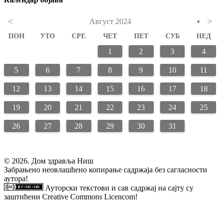
<
>
Август 2024
▼
ПОН
УТО
СРЕ
ЧЕТ
ПЕТ
СУБ
НЕД
1
2
3
4
5
6
7
8
9
10
11
12
13
14
15
16
17
18
19
20
21
22
23
24
25
26
27
28
29
30
31
© 2026. Дом здравља Ниш
Забрањено неовлашћено копирање садржаја без сагласности
аутора!
Ауторски текстови и сав садржај на сајту су
заштићени
Creative Commons Licencom
!