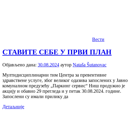
Вести
СТАВИТЕ СЕБЕ У ПРВИ ПЛАН
Објављено дана:
30.08.2024
аутор
Nataša Šutanovac
Мултидисциплинарни тим Центра за превентивне
здравствене услуге, због великог одазива запослених у Јавно
комуналном предузећу „Паркинг сервис“ Ниш продужио је
акцију и обавио 29 прегледа и у петак 30.08.2024. године.
Запослени су имали прилику да
Детаљније