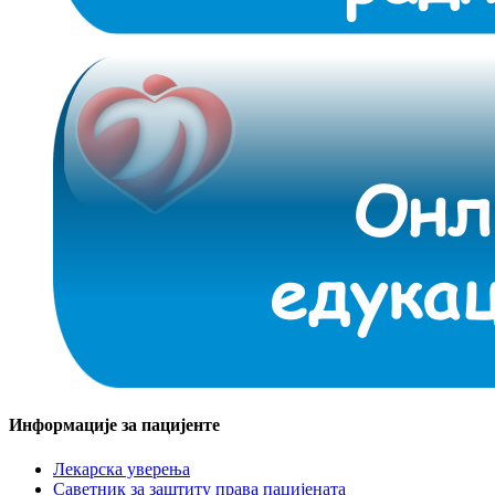
Информације за пацијенте
Лекарска уверења
Саветник за заштиту права пацијената