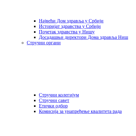
Највећи Дом здравља у Србији
Историјат здравства у Србији
Почетак здравства у Нишу
Досадашњи директори Дома здравља Ниш
Стручни органи
Стручни колегијум
Стручни савет
Етички одбор
Комисија за унапређење квалитета рада