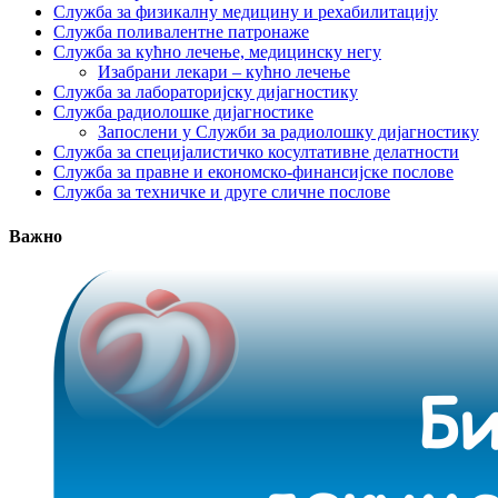
Служба за физикалну медицину и рехабилитацију
Служба поливалентне патронаже
Служба за кућно лечење, медицинску негу
Изабрани лекари – кућно лечење
Служба за лабораторијску дијагностику
Служба радиолошке дијагностике
Запослени у Служби за радиолошку дијагностику
Служба за специјалистичко косултативне делатности
Служба за правне и економско-финансијске послове
Служба за техничке и друге сличне послове
Важно