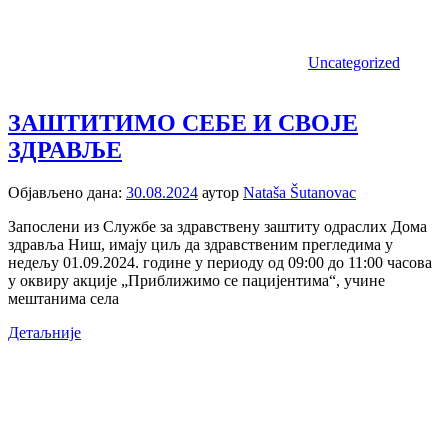
Uncategorized
ЗАШТИТИМО СЕБЕ И СВОЈЕ
ЗДРАВЉЕ
Објављено дана:
30.08.2024
аутор
Nataša Šutanovac
Запослени из Службе за здравствену заштиту одраслих Дома
здравља Ниш, имају циљ да здравственим прегледима у
недељу 01.09.2024. године у периоду од 09:00 до 11:00 часова
у оквиру акције „Приближимо се пацијентима“, учине
мештанима села
Детаљније