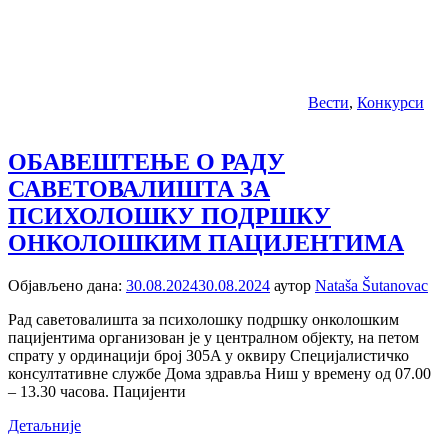
Вести
,
Конкурси
ОБАВЕШТЕЊЕ О РАДУ
САВЕТОВАЛИШТА ЗА
ПСИХОЛОШКУ ПОДРШКУ
ОНКОЛОШКИМ ПАЦИЈЕНТИМА
Објављено дана:
30.08.2024
30.08.2024
аутор
Nataša Šutanovac
Рад саветовалишта за психолошку подршку онколошким
пацијентима организован је у централном објекту, на петом
спрату у ординацији број 305A у оквиру Специјалистичко
консултативне службе Дома здравља Ниш у времену од 07.00
– 13.30 часова. Пацијенти
Детаљније