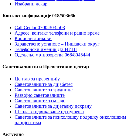
Изабрани лекар
Контакт информације 018/503666
Call Centar 0700-303-503
Адресe, контакт телефони и радно време
Корисни линкови
Здравствене установе – Нишавски округ
Телефонски именик ДЗ НИШ
Одељење мртвозорства 066/8045444
Саветовалишта и Превентивни центар
Центар за превенцију
Саветовалиште за дијабетес
Саветовалиште за труднице
Развојно саветовалиште
Саветовалиште за младе
Саветовалиште за дијеталну исхрану
Школа за одвикавање од пушења
Саветовалиште за психолошку подршку онколошким
пацијентима
Актуелно