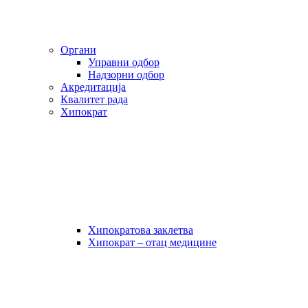
Органи
Управни одбор
Надзорни одбор
Акредитација
Квалитет рада
Хипократ
Хипократова заклетва
Хипократ – отац медицине