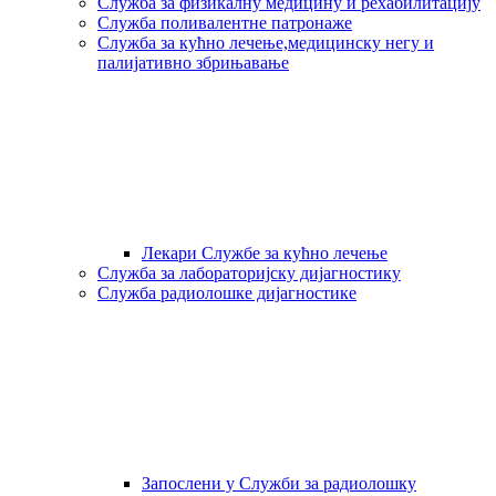
Служба за физикалну медицину и рехабилитацију
Служба поливалентне патронаже
Служба за кућно лечење,медицинску негу и
палијативно збрињавање
Лекари Службе за кућно лечење
Служба за лабораторијску дијагностику
Служба радиолошке дијагностике
Запослени у Служби за радиолошку