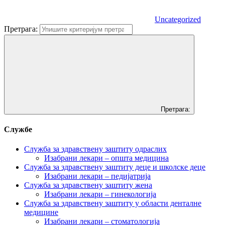
Uncategorized
Претрага:
Претрага:
Службе
Служба за здравствену заштиту одраслих
Изабрани лекари – општа медицина
Служба за здравствену заштиту деце и школске деце
Изабрани лекари – педијатрија
Служба за здравствену заштиту жена
Изабрани лекари – гинекологија
Служба за здравствену заштиту у области денталне
медицине
Изабрани лекари – стоматологија