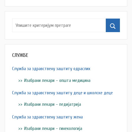
š
a
Š
u
t
a
n
СЛУЖБЕ
o
v
Служба за здравствену заштиту одраслих
a
Изабрани лекари – општа медицина
c
Служба за здравствену заштиту деце и школске деце
Изабрани лекари – педијатрија
Служба за здравствену заштиту жена
Изабрани лекари – гинекологија