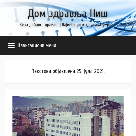
Skip
Дом здравља Ниш
to
content
Кућа доброг здравља | Највећи дом здравља у Србији
Навигациони мени
Текстови објављени 25. јула 2021.