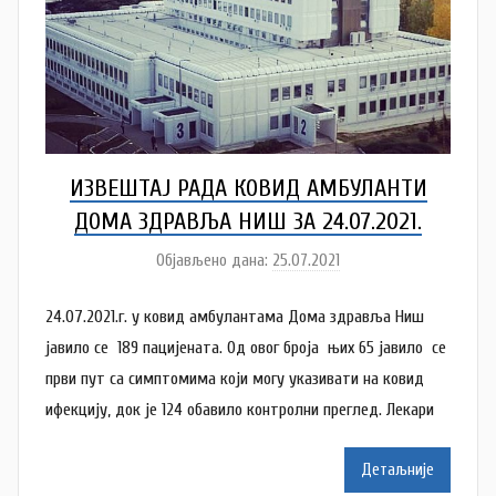
ИЗВЕШТАЈ РАДА КОВИД АМБУЛАНTИ
ДОМА ЗДРАВЉА НИШ ЗA 24.07.2021.
Објављено дана:
25.07.2021
а
у
24.07.2021.г. у ковид амбулантама Дома здравља Ниш
т
о
јавило ce 189 пацијената. Од овог броја њих 65 јавило се
р
први пут са симптомима који могу указивати на ковид
N
ифекцију, док је 124 oбавило контролни преглед. Лекари
a
t
Детаљније
a