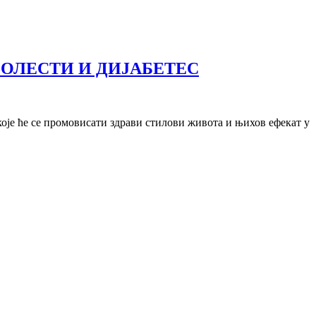
БОЛЕСТИ И ДИЈАБЕТЕС
које ће се промовисати здрави стилови живота и њихов ефекат у