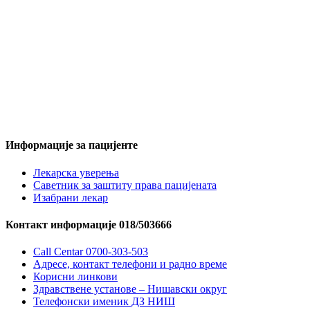
Информације за пацијенте
Лекарска уверења
Саветник за заштиту права пацијената
Изабрани лекар
Контакт информације 018/503666
Call Centar 0700-303-503
Адресe, контакт телефони и радно време
Корисни линкови
Здравствене установе – Нишавски округ
Телефонски именик ДЗ НИШ