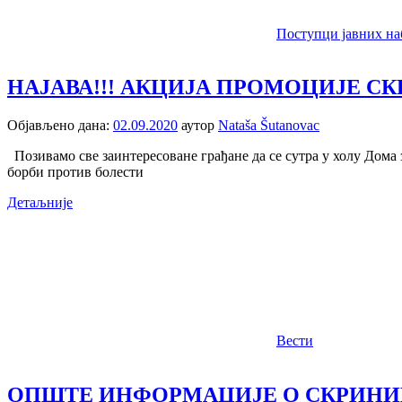
Поступци јавних на
НАЈАВА!!! АКЦИЈА ПРОМОЦИЈЕ С
Објављено дана:
02.09.2020
аутор
Nataša Šutanovac
Позивамо све заинтересоване грађане да се сутра у холу Дома 
борби против болести
Детаљније
Вести
ОПШТЕ ИНФОРМАЦИЈЕ О СКРИНИ