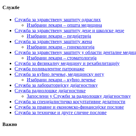
Службе
Служба за здравствену заштиту одраслих
Изабрани лекари – општа медицина
Служба за здравствену заштиту деце и школске деце
Изабрани лекари – педијатрија
Служба за здравствену заштиту жена
Изабрани лекари – гинекологија
Служба за здравствену заштиту у области денталне меди
Изабрани лекари – стоматологија
Служба за физикалну медицину и рехабилитацију
Служба поливалентне патронаже
Служба за кућно лечење, медицинску негу
Изабрани лекари – кућно лечење
Служба за лабораторијску дијагностику
Служба радиолошке дијагностике
Запослени у Служби за радиолошку дијагностику
Служба за специјалистичко косултативне делатности
Служба за правне и економско-финансијске послове
Служба за техничке и друге сличне послове
Важно