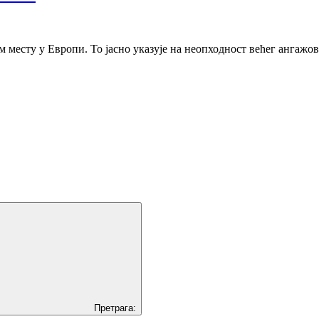
ом месту у Европи. То јасно указује на неопходност већег анга
Претрага: