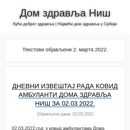
Skip
Дом здравља Ниш
to
content
Кућа доброг здравља | Највећи дом здравља у Србији
Текстови објављени 2. марта 2022.
ДНЕВНИ ИЗВЕШТАЈ РАДА КОВИД
АМБУЛАНTИ ДОМА ЗДРАВЉА
НИШ ЗА 02.03.2022.
Објављено дана:
02.03.2022
а
у
02.03.2022.год. у ковид амбулантама Дома
т