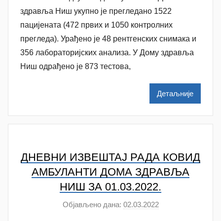
о
здравља Ниш укупно је прегледанo 1522
р
пацијенaтa (472 првих и 1050 контролних
N
прегледа). Урађено је 48 рентгенских снимака и
a
356 лабораторијских анализa. У Дому здравља
t
Ниш одрађенo је 873 тестова,
a
š
Детаљније
a
Š
u
t
a
ДНЕВНИ ИЗВЕШТАЈ РАДА КОВИД
n
АМБУЛАНTИ ДОМА ЗДРАВЉА
o
НИШ ЗА 01.03.2022.
v
a
Објављено дана:
02.03.2022
а
c
у