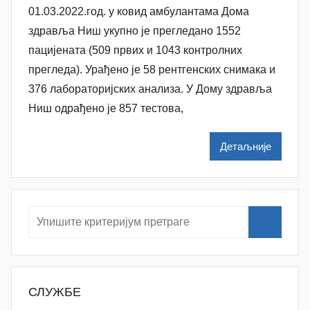
01.03.2022.год. у ковид амбулантама Дома
т
о
здравља Ниш укупно је прегледанo 1552
р
пацијенaтa (509 првих и 1043 контролних
N
прегледа). Урађено је 58 рентгенских снимака и
a
376 лабораторијских анализa. У Дому здравља
t
Ниш одрађенo је 857 тестова,
a
š
Детаљније
a
Š
u
t
a
n
o
v
СЛУЖБЕ
a