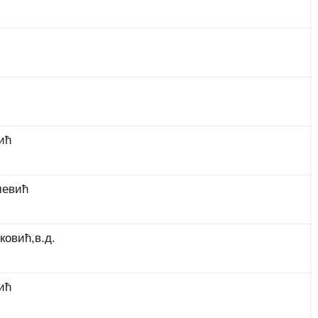
ић
шевић
овић,в.д.
ић