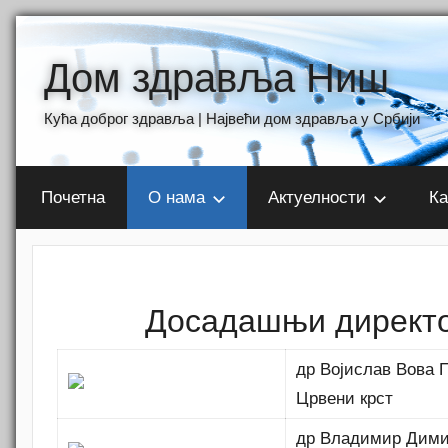
Skip
to
Дом здравља Ниш
content
Кућа доброг здравља | Највећи дом здравља у Србији
Почетна
О нама
Актуелности
Ка
Досадашњи директ
др Војислав Вова 
Црвени крст
др Владимир Дими