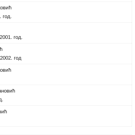
ковић
. год.
2001. год.
ћ
.2002. год
ковић
ановић
д.
вић