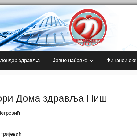
лендар здравља
Јавне набавке
Финансијски
ори Дома здравља Ниш
Петровић
тријевић