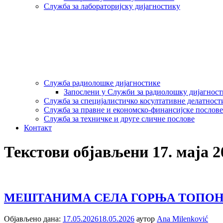
Служба за лабораторијску дијагностику
Служба радиолошке дијагностике
Запослени у Служби за радиолошку дијагнос
Служба за специјалистичко косултативне делатност
Служба за правне и економско-финансијске послове
Служба за техничке и друге сличне послове
Контакт
Текстови објављени 17. маја 2
МЕШТАНИМА СЕЛА ГОРЊА ТОПОН
Објављено дана:
17.05.2026
18.05.2026
аутор
Ana Milenković