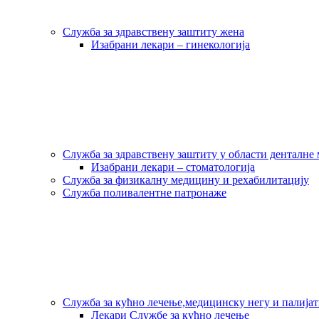
Служба за здравствену заштиту жена
Изабрани лекари – гинекологија
Служба за здравствену заштиту у области денталне
Изабрани лекари – стоматологија
Служба за физикалну медицину и рехабилитацију
Служба поливалентне патронаже
Служба за кућно лечење,медицинску негу и палија
Лекари Службе за кућно лечење