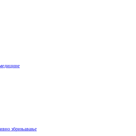
 медицине
тивно збрињавање