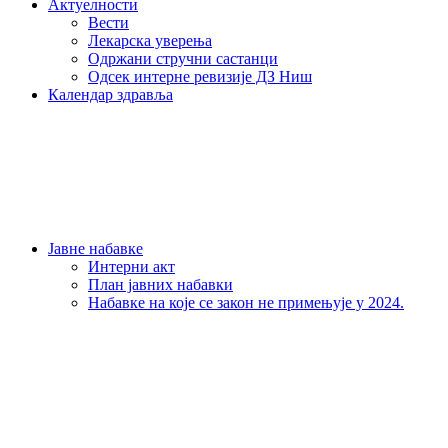
Актуелности
Вести
Лекарска уверења
Одржани стручни састанци
Одсек интерне ревизије ДЗ Ниш
Календар здравља
Јавне набавке
Интерни акт
План јавних набавки
Набавке на које се закон не примењује у 2024.