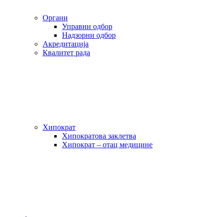
Органи
Управни одбор
Надзорни одбор
Акредитација
Квалитет рада
Хипократ
Хипократова заклетва
Хипократ – отац медицине