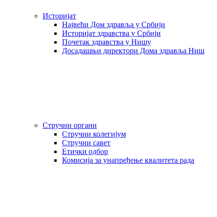
Историјат
Највећи Дом здравља у Србији
Историјат здравства у Србији
Почетак здравства у Нишу
Досадашњи директори Дома здравља Ниш
Стручни органи
Стручни колегијум
Стручни савет
Етички одбор
Комисија за унапређење квалитета рада