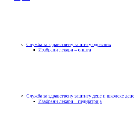
Служба за здравствену заштиту одраслих
Изабрани лекари – општа
Служба за здравствену заштиту деце и школске дец
Изабрани лекари – педијатрија