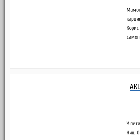
Мамог
карци
Корис
самоп
АК
У пет
Ниш б