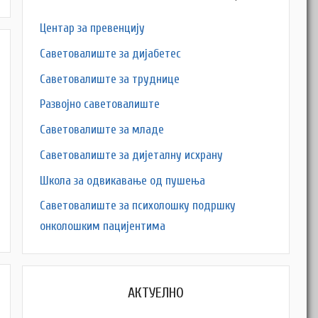
Центар за превенцију
Саветовалиште за дијабетес
Саветовалиште за труднице
Развојно саветовалиште
Саветовалиште за младе
Саветовалиште за дијеталну исхрану
Школа за одвикавање од пушења
Саветовалиште за психолошку подршку
M
онколошким пацијентима
АКТУЕЛНО