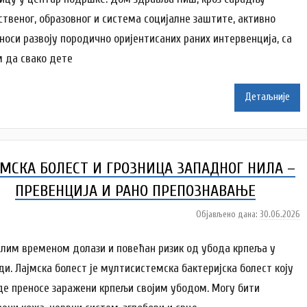
р
ственог, образовног и система социјалне заштите, активно
A
носи развоју породично оријентисаних раних интервенција, са
n
a
 да свако дете
i
Детаљније
l
e
n
k
МСКА БОЛЕСТ И ГРОЗНИЦА ЗАПАДНОГ НИЛА –
o
v
ПРЕВЕНЦИЈА И РАНО ПРЕПОЗНАВАЊЕ
i
ć
Објављено дана:
30.06.2026
а
у
т
плим временом долази и повећан ризик од убода крпеља у
о
ди. Лајмска болест је мултисистемска бактеријска болест коју
р
де преносе заражени крпељи својим убодом. Могу бити
A