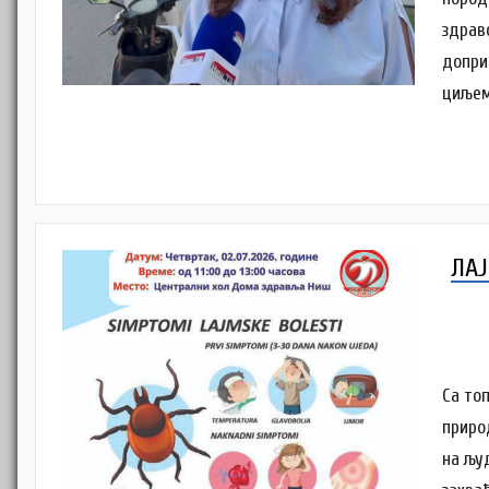
здрав
допри
циљем
ЛАЈ
Са то
приро
на љу