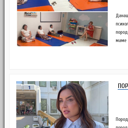
Данаш
психо
пород
маме 
ПОР
Пород
пород