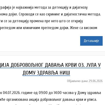
у
ć
т
рафија је најважнија метода за детекцију и дијагнозу
о
нома дојке. Спроводи се као скрининг и дијагностичка метода.
р
ти се за детекцију промена пре него што се открију
A
регледом или клиничким прегледом дојки. Жене са високом
n
a
Детаљније
i
l
e
n
ЦИЈА ДОБРОВОЉНОГ ДАВАЊА КРВИ 03. ЈУЛА У
k
o
ДОМУ ЗДРАВЉА НИШ
v
Објављено дана:
29.06.2026
а
i
у
ć
т
ак 04.07.2026. године од 09:00 до 14:00 часова у Дому здравља
о
иће организована акција добровољног давања крви и уписа.
р