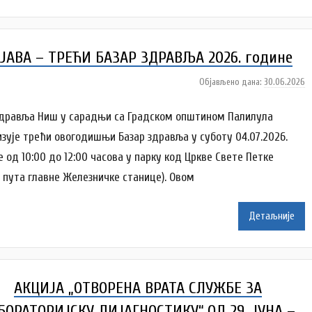
e
n
k
ЈАВА – ТРЕЋИ БАЗАР ЗДРАВЉА 2026. године
o
v
Објављено дана:
30.06.2026
а
i
у
ć
т
дравља Ниш у сарадњи са Градском општином Палилула
о
изује трећи овогодишњи Базар здравља у суботу 04.07.2026.
р
е од 10:00 до 12:00 часова у парку код Цркве Свете Петке
A
о пута главне Железничке станице). Овом
n
a
Детаљније
i
l
e
n
АКЦИЈА „ОТВОРЕНА ВРАТА СЛУЖБЕ ЗА
k
o
БОРАТОРИЈСКУ ДИЈАГНОСТИКУ“ ОД 29. ЈУНА –