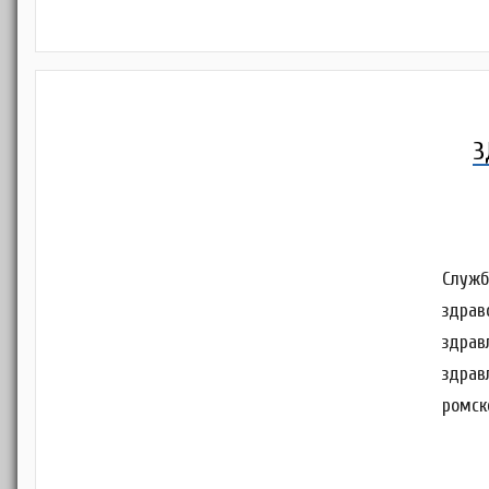
З
Служб
здрав
здрав
здрав
ромск