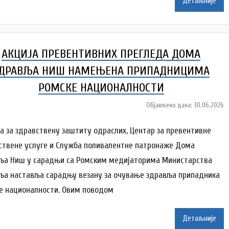
Детаљније
l
e
n
k
АКЦИЈА ПРЕВЕНТИВНИХ ПРЕГЛЕДА ДОМА
o
v
ДРАВЉА НИШ НАМЕЊЕНА ПРИПАДНИЦИМА
i
РОМСКЕ НАЦИОНАЛНОСТИ
ć
Објављено дана:
30.06.2026
а
у
т
а за здравствену заштиту одраслих, Центар за превентивне
о
ствене услуге и Служба поливалентне патронаже Дома
р
ља Ниш у сарадњи са Ромским медијаторима Министарства
A
ља наставља сарадњу везану за очување здравља припадника
n
a
е националности. Овим поводом
i
Детаљније
l