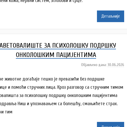
ени кожа, нервни систем, зглобови и срце.
n
a
Детаљније
i
l
e
n
АВЕТОВАЛИШТЕ ЗА ПСИХОЛОШКУ ПОДРШКУ
k
o
ОНКОЛОШКИМ ПАЦИЈЕНТИМА
v
Објављено дана:
30.06.2026
а
i
у
ć
т
не животне догађаје тешко је превазићи без подршке
о
ице и помоћи стручних лица. Кроз разговор са стручним тимом
р
овалишта за психолошку подршку онколошким пацијентима
A
здравља Ниш и упознавањем са болешћу, смањићете страх.
n
a
ни тим
i