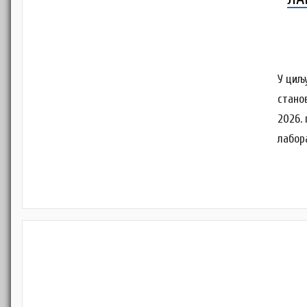
У циљ
станов
2026.
лабор