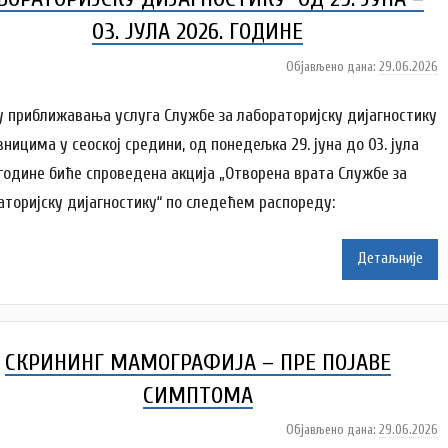
v
03. ЈУЛА 2026. ГОДИНЕ
i
ć
Објављено дана:
29.06.2026
а
у
т
у приближавања услуга Службе за лабораторијску дијагностику
о
ницима у сеоској средини, од понедељка 29. јуна до 03. јула
р
 године биће спроведена акција „Отворена врата Службе за
A
аторијску дијагностику“ по следећем распореду:
n
a
Детаљније
i
l
e
n
СКРИНИНГ МАМОГРАФИЈА – ПРЕ ПОЈАВЕ
k
o
СИМПТОМА
v
Објављено дана:
29.06.2026
а
i