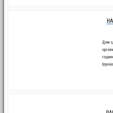
НА
Дом з
орган
годин
(прек
ЛА