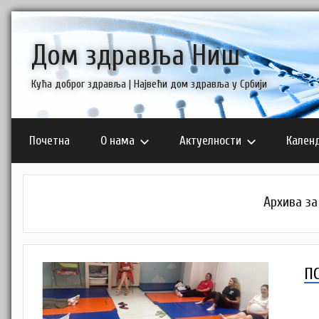
Skip
to
Дом здравља Ниш
content
Кућа доброг здравља | Највећи дом здравља у Србији
Почетна
О нама
Актуелности
Кален
Архива за
П