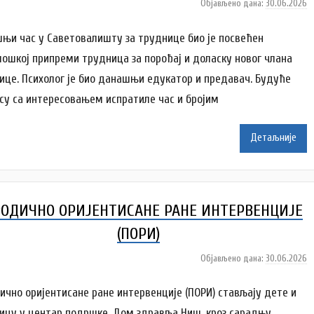
Објављено дана:
30.06.2026
а
у
т
њи час у Саветовалишту за труднице био је посвећен
о
лошкој припреми трудница за порођај и доласку новог члана
р
ице. Психолог је био данашњи едукатор и предавач. Будуће
A
су са интересовањем испратиле час и бројим
n
a
Детаљније
i
l
e
n
ОДИЧНО ОРИЈЕНТИСАНЕ РАНЕ ИНТЕРВЕНЦИЈЕ
k
o
(ПОРИ)
v
Објављено дана:
30.06.2026
а
i
у
ć
т
ично оријентисане ране интервенције (ПОРИ) стављају дете и
о
ицу у центар подршке. Дом здравља Ниш, кроз сарадњу