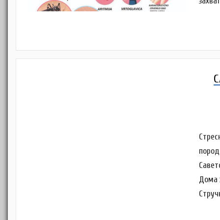
захваћ
С
Стрес
пород
Савет
Дома 
Струч