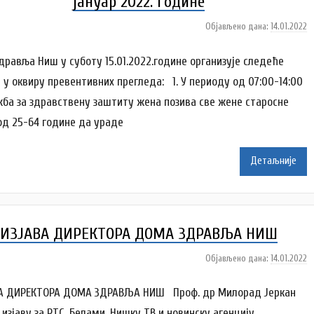
јануар 2022. године
Објављено дана:
14.01.2022
а
у
т
дравља Ниш у суботу 15.01.2022.године организује следеће
о
е у оквиру превентивних прегледа: 1. У периоду од 07:00-14:00
р
жба за здравствену заштиту жена позива све жене старосне
N
од 25-64 године да ураде
a
t
a
Детаљније
š
a
Š
u
ИЗЈАВА ДИРЕКТОРА ДОМА ЗДРАВЉА НИШ
t
a
Објављено дана:
14.01.2022
а
n
у
o
т
А ДИРЕКТОРА ДОМА ЗДРАВЉА НИШ Проф. др Милорад Јеркан
v
о
 изјаву за РТС, Белами, Нишку ТВ и новинску агенцију