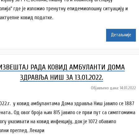
a
р
долија“ где је изложио тренутну епидемиолошку ситуацију и
c
N
 актуелне ковид податке.
a
t
a
Детаљније
š
a
Š
u
ИЗВЕШТАЈ РАДА КОВИД АМБУЛАНTИ ДОМА
t
a
ЗДРАВЉА НИШ ЗA 13.01.2022.
n
Објављено дана:
14.01.2022
а
o
у
v
т
.2022.г. у ковид амбулантама Дома здравља Ниш јавило ce 1887
a
о
c
енaтa.. Од овог броја њих 815 јавило се први пут са симптомима
р
огу указивати на ковид инфекцију, док је 1072 oбавило
N
олни преглед. Лекари
a
t