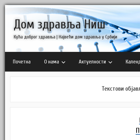
Skip
to
Дом здравља Ниш
content
Кућа доброг здравља | Највећи дом здравља у Србији
Почетна
О нама
Актуелности
Кален
Текстови објављ
П