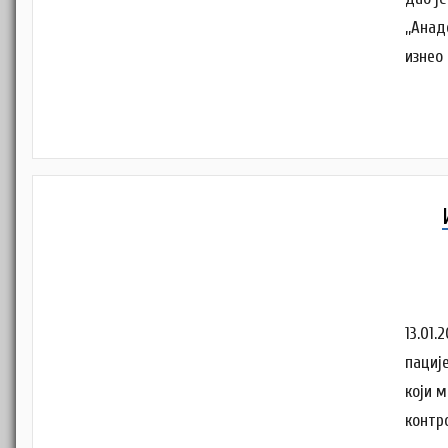
,,Ана
изнео
13.01
пациј
који м
контр