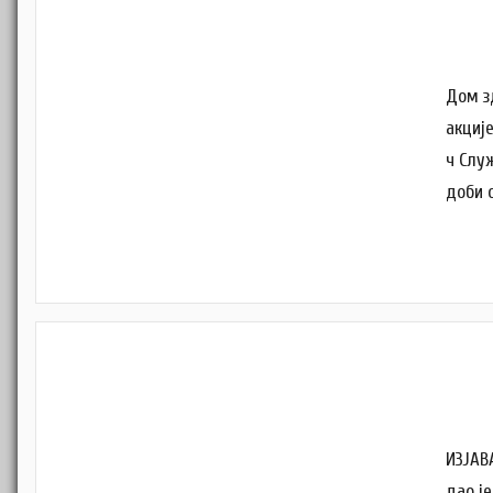
Дом з
акциј
ч Слу
доби 
ИЗЈАВ
дао је