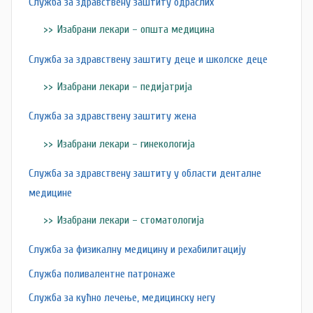
Служба за здравствену заштиту одраслих
c
Изабрани лекари – општа медицина
Служба за здравствену заштиту деце и школске деце
Изабрани лекари – педијатрија
Служба за здравствену заштиту жена
Изабрани лекари – гинекологија
Служба за здравствену заштиту у области денталне
медицине
Изабрани лекари – стоматологија
Служба за физикалну медицину и рехабилитацију
Служба поливалентне патронаже
Служба за кућно лечење, медицинску негу