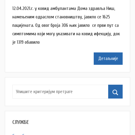
у
12.04.2021.г. у ковид амбулантама Дома здравља Ниш,
т
о
намењеним одраслом становништву, јавило се 1625
р
пацијената. Од овог броја 306 њих јавило се први пут са
N
симптомима који могу указивати на ковид ифекцију, док
a
је 1319 обавило
t
a
Детаљније
š
a
Š
u
t
a
n
o
СЛУЖБЕ
v
a