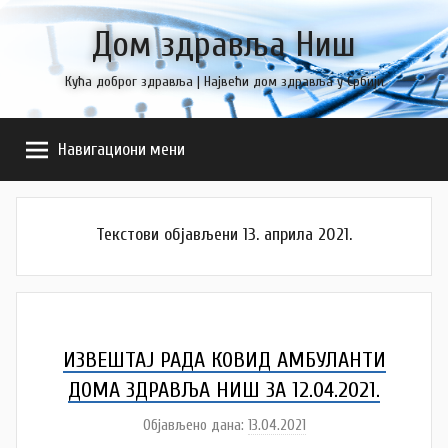
Skip
Дом здравља Ниш
to
content
Кућа доброг здравља | Највећи дом здравља у Србији
Навигациони мени
Текстови објављени 13. априла 2021.
ИЗВЕШТАЈ РАДА КОВИД АМБУЛАНTИ
ДОМА ЗДРАВЉА НИШ ЗA 12.04.2021.
Објављено дана:
13.04.2021
а