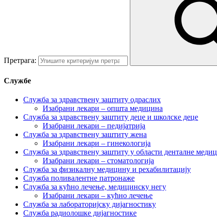
Претрага:
Службе
Служба за здравствену заштиту одраслих
Изабрани лекари – општа медицина
Служба за здравствену заштиту деце и школске деце
Изабрани лекари – педијатрија
Служба за здравствену заштиту жена
Изабрани лекари – гинекологија
Служба за здравствену заштиту у области денталне меди
Изабрани лекари – стоматологија
Служба за физикалну медицину и рехабилитацију
Служба поливалентне патронаже
Служба за кућно лечење, медицинску негу
Изабрани лекари – кућно лечење
Служба за лабораторијску дијагностику
Служба радиолошке дијагностике