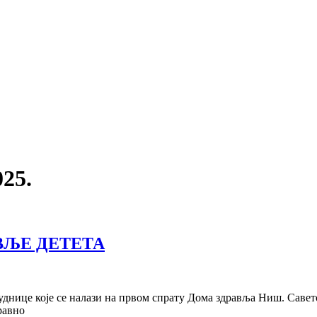
025.
ВЉЕ ДЕТЕТА
руднице које се налази на првом спрату Дома здравља Ниш. Саве
равно