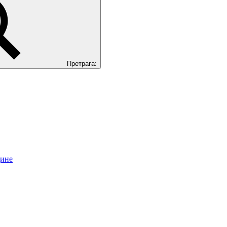
Претрага:
цине