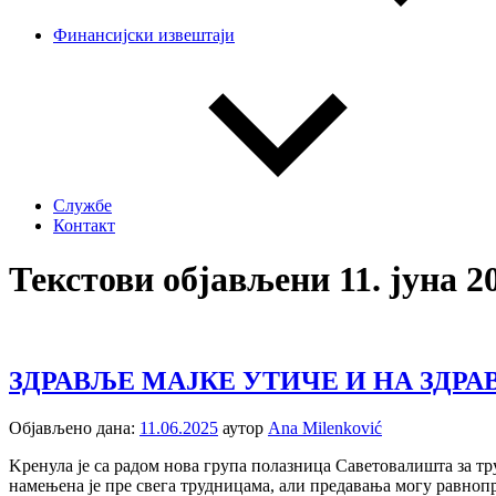
Финансијски извештаји
Службе
Контакт
Текстови објављени 11. јуна 2
ЗДРАВЉЕ МАЈКЕ УТИЧЕ И НА ЗДРА
Објављено дана:
11.06.2025
аутор
Ana Milenković
Kренула je са радом нова група полазница Саветовалишта за т
намењена је пре свега трудницама, али предавања могу равноп