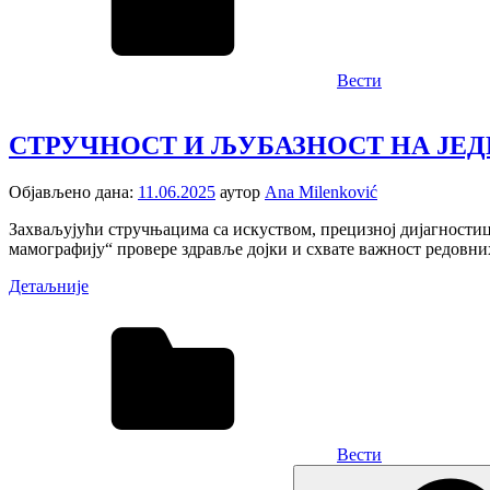
Вести
СТРУЧНОСТ И ЉУБАЗНОСТ НА ЈЕ
Објављено дана:
11.06.2025
аутор
Ana Milenković
Захваљујући стручњацима са искуством, прецизној дијагностици
мамографију“ провере здравље дојки и схвате важност редовних
Детаљније
Вести