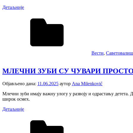
Детаљније
Вести
,
Саветовалиш
МЛЕЧНИ ЗУБИ СУ ЧУВАРИ ПРОСТО
Објављено дана:
11.06.2025
аутор
Ana Milenković
Млечни зуби имају важну улогу у развоју и одрастању детета. 
широк осмех.
Детаљније