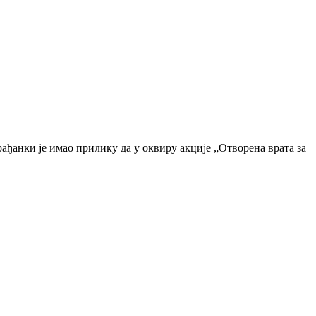
рађанки је имао прилику да у оквиру акције „Отворена врата за