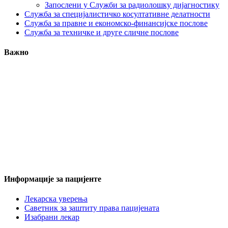
Запослени у Служби за радиолошку дијагностику
Служба за специјалистичко косултативне делатности
Служба за правне и економско-финансијске послове
Служба за техничке и друге сличне послове
Важно
Информације за пацијенте
Лекарска уверења
Саветник за заштиту права пацијената
Изабрани лекар