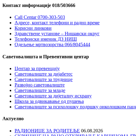
Контакт информације 018/503666
Call Centar 0700-303-503
Адресe, контакт телефони и радно време
Корисни линкови
Здравствене установе – Нишавски округ
Телефонски именик ДЗ НИШ
Одељење мртвозорства 066/8045444
Саветовалишта и Превентивни центар
Центар за превенцију
Саветовалиште за дијабетес
Саветовалиште за труднице
Развојно саветовалиште
Саветовалиште за младе
Саветовалиште за дијеталну исхрану
Школа за одвикавање од пушења
Саветовалиште за психолошку подршку онколошким пац
Актуелно
РАДИОНИЦЕ ЗА РОДИТЕЉЕ
06.08.2026