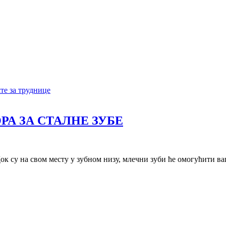
те за труднице
РА ЗА СТАЛНЕ ЗУБЕ
Док су на свом месту у зубном низу, млечни зуби ће омогућити ва