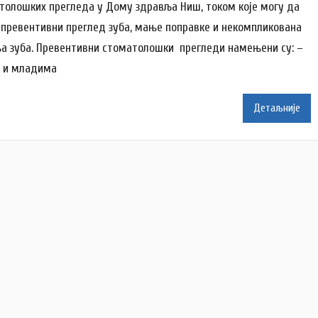
толошких прегледа у Дому здравља Ниш, током које могу да
р
 превентивни преглед зуба, мање поправке и некомпликована
N
а зуба. Превентивни стоматолошки прегледи намењени су: –
a
t
 и младима
a
š
Детаљније
a
Š
u
t
a
n
o
v
a
c