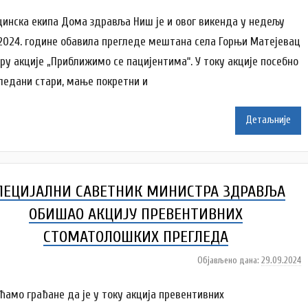
a
у
c
т
инска екипа Дома здравља Ниш је и овог викенда у недељу
о
.2024. године обавила прегледе мештана села Горњи Матејевац
р
иру акције „Приближимо се пацијентима“. У току акције посебно
N
гледани стари, мање покретни и
a
t
a
Детаљније
š
a
Š
u
ПЕЦИЈАЛНИ САВЕТНИК МИНИСТРА ЗДРАВЉА
t
a
ОБИШАО АКЦИЈУ ПРЕВЕНТИВНИХ
n
СТОМАТОЛОШКИХ ПРЕГЛЕДА
o
v
Објављено дана:
29.09.2024
а
a
у
c
т
ћамо грађане да је у току акција превентивних
о