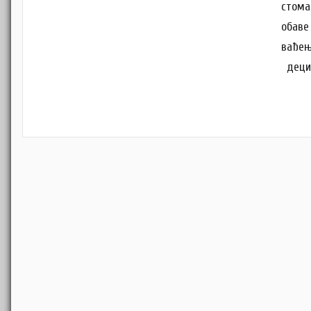
стома
обаве
вађењ
деци