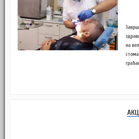
Заврш
здрав
на ве
стома
грађа
АКЦ