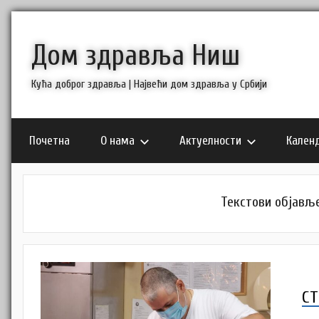
Skip
to
Дом здравља Ниш
content
Кућа доброг здравља | Највећи дом здравља у Србији
Почетна
О нама
Актуелности
Кален
Текстови објавље
СТ