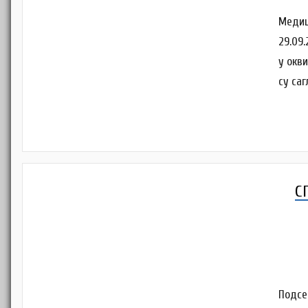
Медиц
29.09
у окв
су са
С
Подсе