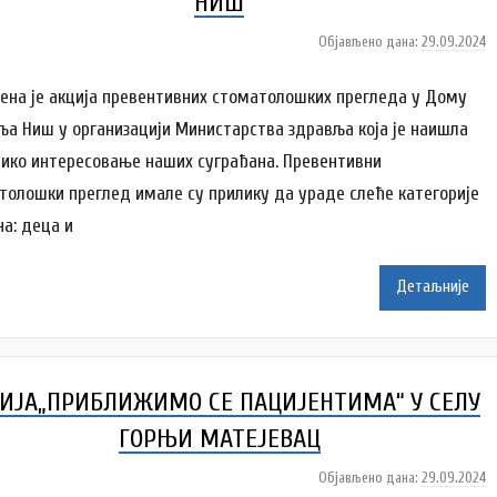
НИШ
Објављено дана:
29.09.2024
а
у
т
ена је акција превентивних стоматолошких прегледа у Дому
о
ља Ниш у организацији Министарства здравља која је наишла
р
лико интересовање наших суграђана. Превентивни
N
толошки преглед имале су прилику да ураде слеће категорије
a
t
на: деца и
a
š
Детаљније
a
Š
u
t
ИЈА„ПРИБЛИЖИМО СЕ ПАЦИЈЕНТИМА“ У СЕЛУ
a
n
ГОРЊИ МАТЕЈЕВАЦ
o
v
Објављено дана:
29.09.2024
а