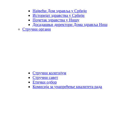
Највећи Дом здравља у Србији
Историјат здравства у Србији
Почетак здравства у Нишу
Досадашњи директори Дома здравља Ниш
Стручни органи
Стручни колегијум
Стручни савет
Етички одбор
Комисија за унапређење квалитета рада