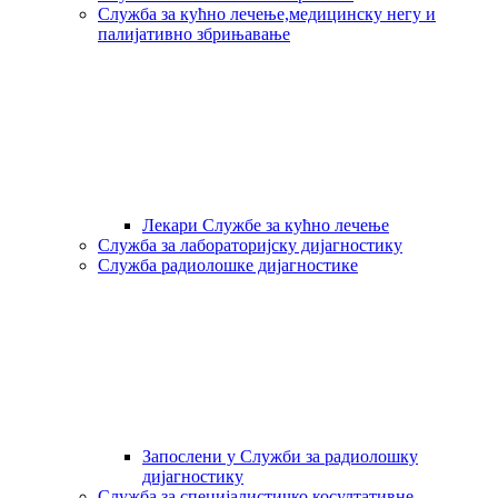
Служба за кућно лечење,медицинску негу и
палијативно збрињавање
Лекари Службе за кућно лечење
Служба за лабораторијску дијагностику
Служба радиолошке дијагностике
Запослени у Служби за радиолошку
дијагностику
Служба за специјалистичко косултативне