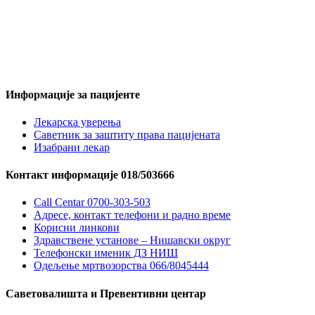
Информације за пацијенте
Лекарска уверења
Саветник за заштиту права пацијената
Изабрани лекар
Контакт информације 018/503666
Call Centar 0700-303-503
Адресe, контакт телефони и радно време
Корисни линкови
Здравствене установе – Нишавски округ
Телефонски именик ДЗ НИШ
Одељење мртвозорства 066/8045444
Саветовалишта и Превентивни центар