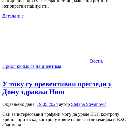
акције посебно су сагледани стари, мање покретни и
непокретни пацијенти.
Детаљније
Вести
,
Приближимо се пацијентима
У току су превентивни прегледи у
Дому здравља Ниш
Објављено дана:
19.05.2024
аутор
Stefana Stevanović
Сви заинтересовани грађани могу да ураде ЕКГ, контролу
крвног притиска, контролу крвне слике са гликемијом и ЕХО
абдомена.