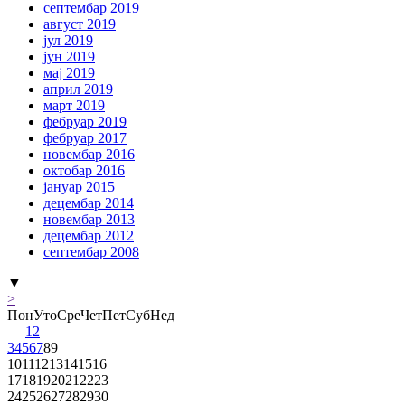
септембар 2019
август 2019
јул 2019
јун 2019
мај 2019
април 2019
март 2019
фебруар 2019
фебруар 2017
новембар 2016
октобар 2016
јануар 2015
децембар 2014
новембар 2013
децембар 2012
септембар 2008
▼
>
Пон
Уто
Сре
Чет
Пет
Суб
Нед
1
2
3
4
5
6
7
8
9
10
11
12
13
14
15
16
17
18
19
20
21
22
23
24
25
26
27
28
29
30