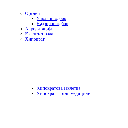
Органи
Управни одбор
Надзорни одбор
Акредитација
Квалитет рада
Хипократ
Хипократова заклетва
Хипократ – отац медицине