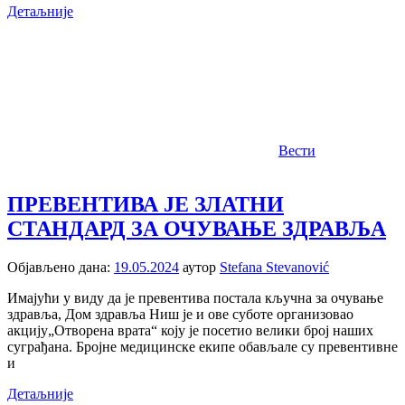
Детаљније
Вести
ПРЕВЕНТИВА ЈЕ ЗЛАТНИ
СТАНДАРД ЗА ОЧУВАЊЕ ЗДРАВЉА
Објављено дана:
19.05.2024
аутор
Stefana Stevanović
Имајући у виду да је превентива постала кључна за очување
здравља, Дом здравља Ниш је и ове суботе организовао
акцију„Отворена врата“ коју је посетио велики број наших
суграђана. Бројне медицинске екипе обављале су превентивне
и
Детаљније