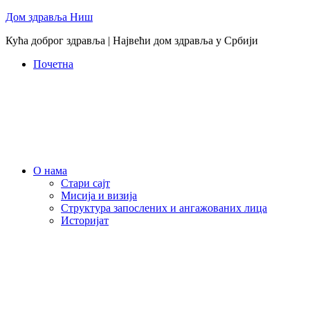
Skip
Дом здравља Ниш
to
Кућа доброг здравља | Највећи дом здравља у Србији
content
Почетна
О нама
Стари сајт
Мисија и визија
Структура запослених и ангажованих лица
Историјат