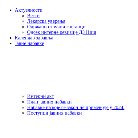
Актуелности
Вести
Лекарска уверења
Одржани стручни састанци
Одсек интерне ревизије ДЗ Ниш
Календар здравља
Јавне набавке
Интерни акт
План јавних набавки
Набавке на које се закон не примењује у 2024.
Поступци јавних набавки