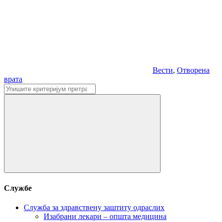
Вести
,
Отворена
врата
Претрага:
Претрага:
Службе
Служба за здравствену заштиту одраслих
Изабрани лекари – општа медицина