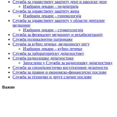
Служба за здравствену заштиту деце и школске деце
Изабрани лекари – педијатрија
Служба за здравствену заштиту жена
Изабрани лекари – гинекологија
Служба за здравствену заштиту у области денталне
медицине
Изабрани лекари – стоматологија
Служба за физикалну медицину и рехабилитацију
Служба поливалентне патронаже
Служба за кућно лечење, медицинску негу
Изабрани лекари – кућно лечење
Служба за лабораторијску дијагностику
Служба радиолошке дијагностике
Запослени у Служби за радиолошку дијагностику
Служба за специјалистичко косултативне делатности
Служба за правне и економско-финансијске послове
Служба за техничке и друге сличне послове
Важно