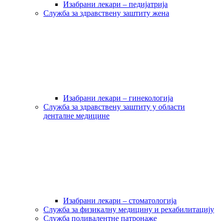
Изабрани лекари – педијатрија
Служба за здравствену заштиту жена
Изабрани лекари – гинекологија
Служба за здравствену заштиту у области
денталне медицине
Изабрани лекари – стоматологија
Служба за физикалну медицину и рехабилитацију
Служба поливалентне патронаже