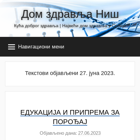
Skip
Дом здравља Ниш
to
content
Кућа доброг здравља | Највећи дом здравља у Србији
Навигациони мени
Текстови објављени 27. јуна 2023.
ЕДУКАЦИЈА И ПРИПРЕМА ЗА
ПОРОЂАЈ
Објављено дана:
27.06.2023
а