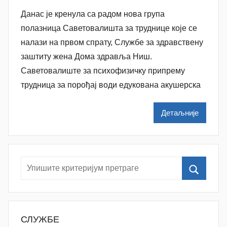
у
Данас је кренула са радом нова група
т
о
полазница Саветовалишта за труднице које се
р
налази на првом спрату, Службе за здравствену
N
заштиту жена Дома здравља Ниш.
a
Саветовалиште за психофизичку припрему
t
трудница за порођај води едукована акушерска
a
š
Детаљније
a
Š
u
t
a
n
o
v
СЛУЖБЕ
a