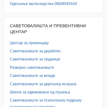
Одељење мртвозорства 066/8045444
САВЕТОВАЛИШТА И ПРЕВЕНТИВНИ
ЦЕНТАР
Центар за превенцију
Саветовалиште за дијабетес
Саветовалиште за труднице
Развојно саветовалиште
Саветовалиште за младе
Саветовалиште за дијеталну исхрану
Школа за одвикавање од пушења
Саветовалиште за психолошку подршку
онколошким пацијентима