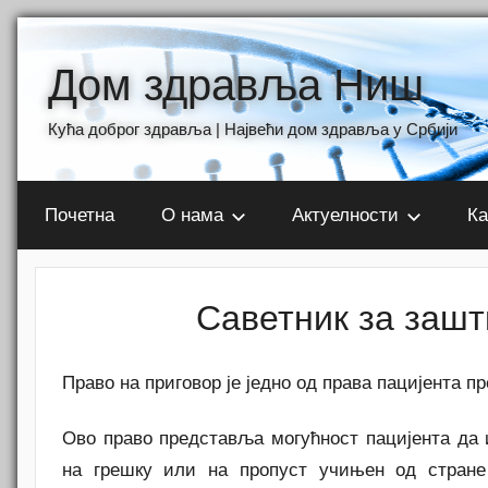
Skip
to
Дом здравља Ниш
content
Кућа доброг здравља | Највећи дом здравља у Србији
Почетна
О нама
Актуелности
Ка
Саветник за зашт
Право на приговор је једно од права пацијента п
Ово право представља могућност пацијента да 
на грешку или на пропуст учињен од стране