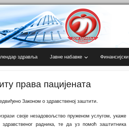
лендар здравља
Јавне набавке
Финансијски
иту права пацијената
редвиђено Законом о здравственој заштити.
изрази своје незадовољство пруженом услугом, укаже
 здравственог радника, те да уз помоћ заштитника