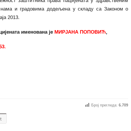
лежност заштитника права пацијената у здравственим
тинама и градовима додељена у складу са Законом о
аја 2013.
цијената именованa је
МИРЈАНА ПОПОВИЋ
,
53.
Број прегледа:
6.709
t