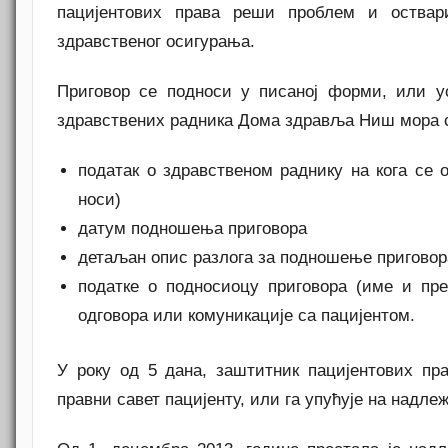
пацијентових права реши проблем и оствар
здравственог осигурања.
Приговор се подноси у писаној форми, или у
здравствених радника Дома здравља Ниш мора 
податак о здравственом раднику на кога се 
носи)
датум подношења приговора
детаљан опис разлога за подношење приговор
податке о подносиоцу приговора (име и пр
одговора или комуникације са пацијентом.
У року од 5 дана, заштитник пацијентових пра
правни савет пацијенту, или га упућује на надле