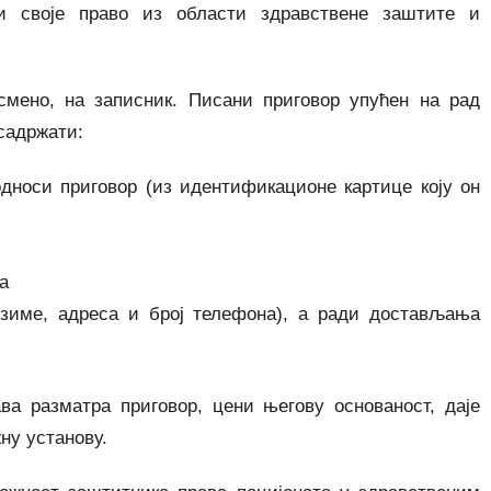
и своје право из области здравствене заштите и
смено, на записник. Писани приговор упућен на рад
садржати:
односи приговор (из идентификационе картице коју он
а
езиме, адреса и број телефона), а ради достављања
ва разматра приговор, цени његову основаност, даје
жну установу.