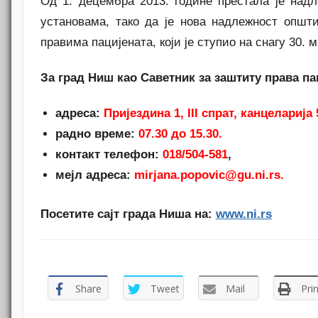
Од 1. децембра 2013. године престала је над
установама, тако да је нова надлежност опш
правима пацијената, који је ступио на снагу 30. м
За град Ниш као Саветник за заштиту права па
адреса:
Пријездина 1, III спрат, канцеларија 
радно време:
07.30 до 15.30.
контакт телефон:
018/504-581
,
мејл адреса:
mirjana.popovic@gu.ni.rs.
Посетите сајт града Ниша на:
www.ni.rs
Share
Tweet
Mail
Prin