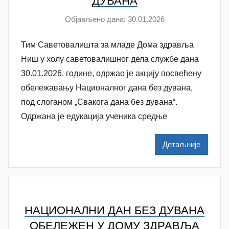
ДУВАНА
Објављено дана:
30.01.2026
а
у
Тим Саветовалишта за младе Дома здравља
т
о
Ниш у холу саветовалишног дела службе дана
р
30.01.2026. године, одржао је акцију посвећену
A
обележавању Националног дана без дувана,
n
под слоганом „Свакога дана без дувана“.
a
Одржана је едукација ученика средње
M
i
Детаљније
l
e
n
k
o
НАЦИОНАЛНИ ДАН БЕЗ ДУВАНА
v
ОБЕЛЕЖЕН У ДОМУ ЗДРАВЉА