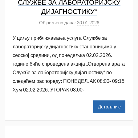
СЛУЖБЕ ЗА ЛАБОРАТОРИЈСКУ
i
ДИЈАГНОСТИКУ“
ć
Објављено дана:
30.01.2026
а
у
У циљу приближавања услуга Службе за
т
о
лабораторијску дијагностику становницима у
р
сеоској средини, од понедељка 02.02.2026.
A
године биће спроведена акција „Отворена врата
n
Службе за лабораторијску дијагностику“ по
a
следећем распореду: ПОНЕДЕЉАК 08:00- 09:15
M
Хум 02.02.2026. УТОРАК 08:00-
i
l
Детаљније
e
n
k
o