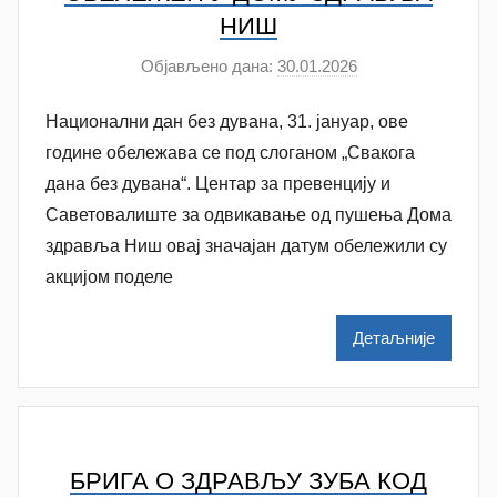
i
НИШ
ć
Објављено дана:
30.01.2026
а
у
Национални дан без дувана, 31. јануар, ове
т
о
године обележава се под слоганом „Свакога
р
дана без дувана“. Центар за превенцију и
A
Саветовалиште за одвикавање од пушења Дома
n
здравља Ниш овај значајан датум обележили су
a
акцијом поделе
M
i
Детаљније
l
e
n
k
o
БРИГА О ЗДРАВЉУ ЗУБА КОД