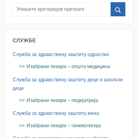
k
o
v
i
ć
СЛУЖБЕ
Служба за здравствену заштиту одраслих
Изабрани лекари – општа медицина
Служба за здравствену заштиту деце и школске
деце
Изабрани лекари – педијатрија
Служба за здравствену заштиту жена
Изабрани лекари – гинекологија