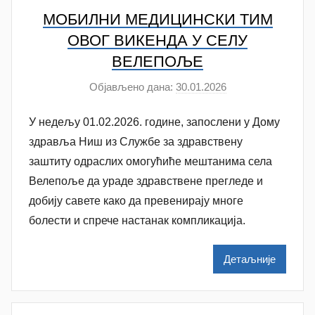
v
МОБИЛНИ МЕДИЦИНСКИ ТИМ
i
ОВОГ ВИКЕНДА У СЕЛУ
ć
ВЕЛЕПОЉЕ
Објављено дана:
30.01.2026
а
у
У недељу 01.02.2026. године, запослени у Дому
т
о
здравља Ниш из Службе за здравствену
р
заштиту одраслих омогућиће мештанима села
A
Велепоље да ураде здравствене прегледе и
n
добију савете како да превенирају многе
a
болести и спрече настанак компликација.
M
i
Детаљније
l
e
n