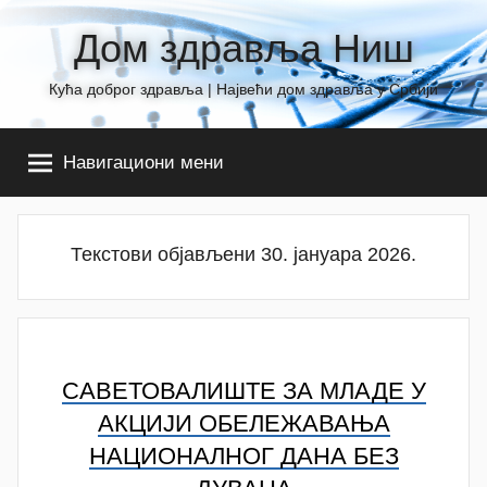
Skip
Дом здравља Ниш
to
content
Кућа доброг здравља | Највећи дом здравља у Србији
Навигациони мени
Текстови објављени 30. јануара 2026.
САВЕТОВАЛИШТЕ ЗА МЛАДЕ У
АКЦИЈИ ОБЕЛЕЖАВАЊА
НАЦИОНАЛНОГ ДАНА БЕЗ