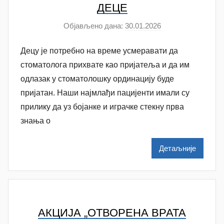
v
ДЕЦЕ
i
Објављено дана:
30.01.2026
а
ć
у
Децу је потребно на време усмеравати да
т
о
стоматолога прихвате као пријатеља и да им
р
одлазак у стоматолошку ординацију буде
A
пријатан. Наши најмлађи пацијенти имали су
n
прилику да уз бојанке и играчке стекну прва
a
знања о
M
i
Детаљније
l
e
n
k
o
АКЦИЈА „ОТВОРЕНА ВРАТА
v