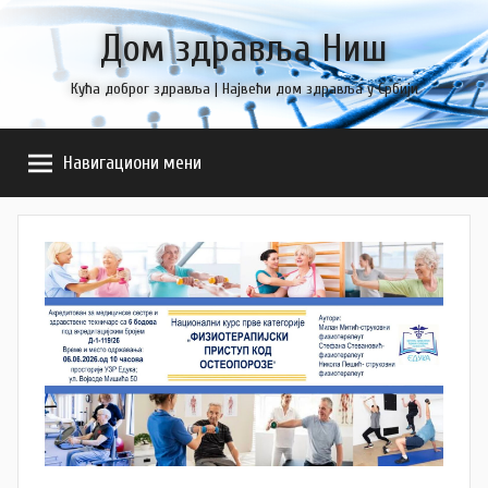
Skip
Дом здравља Ниш
to
content
Кућа доброг здравља | Највећи дом здравља у Србији
Навигациони мени