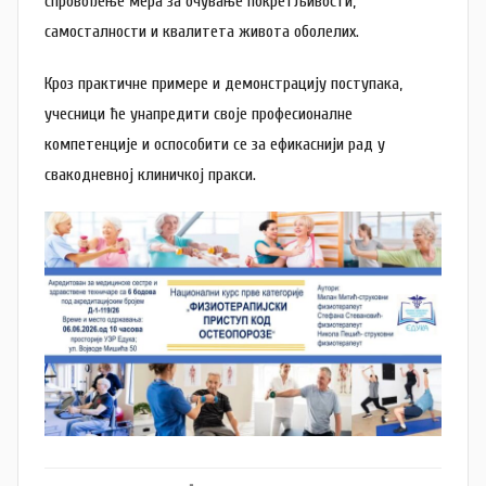
спровођење мера за очување покретљивости,
самосталности и квалитета живота оболелих.
Кроз практичне примере и демонстрацију поступака,
учесници ће унапредити своје професионалне
компетенције и оспособити се за ефикаснији рад у
свакодневној клиничкој пракси.