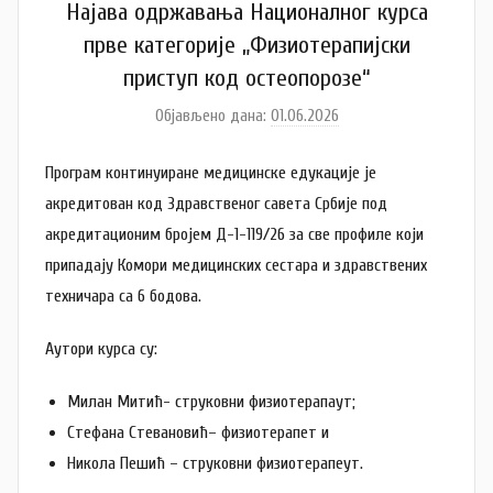
Најава одржавања Националног курса
прве категорије „Физиотерапијски
приступ код остеопорозе“
Објављено дана:
01.06.2026
а
у
Програм континуиране медицинске едукације је
т
о
акредитован код Здравственог савета Србије под
р
акредитационим бројем Д-1-119/26 за све профиле који
A
припадају Комори медицинских сестара и здравствених
n
техничара са 6 бодова.
a
M
Аутори курса су:
i
Милан Митић- струковни физиотерапаут;
l
e
Стефана Стевановић– физиотерапет и
n
Никола Пешић – струковни физиотерапеут.
k