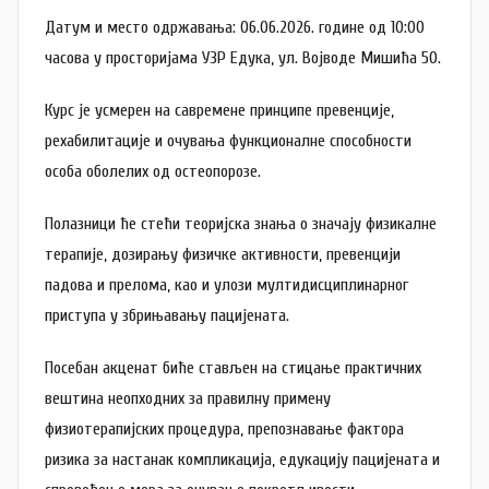
o
Датум и место одржавања: 06.06.2026. године од 10:00
v
часова у просторијама УЗР Едука, ул. Војводе Мишића 50.
i
ć
Курс је усмерен на савремене принципе превенције,
рехабилитације и очувања функционалне способности
особа оболелих од остеопорозе.
Полазници ће стећи теоријска знања о значају физикалне
терапије, дозирању физичке активности, превенцији
падова и прелома, као и улози мултидисциплинарног
приступа у збрињавању пацијената.
Посебан акценат биће стављен на стицање практичних
вештина неопходних за правилну примену
физиотерапијских процедура, препознавање фактора
ризика за настанак компликација, едукацију пацијената и