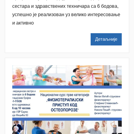
n
сестара и здравствених техничара са 6 бодова,
a
успешно је реализован уз велико интересовање
M
и активно
i
l
Детаљније
e
n
k
o
v
i
ć