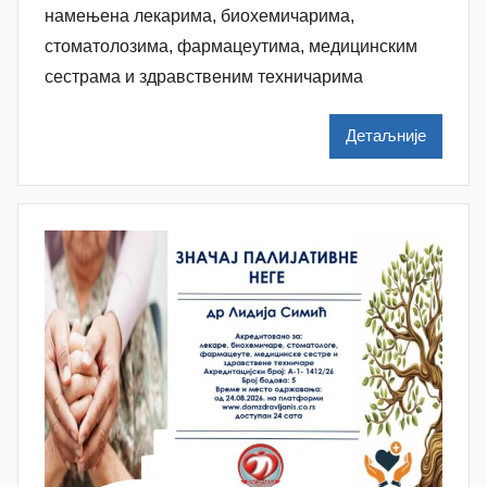
n
намењена лекарима, биохемичарима,
a
стоматолозима, фармацеутима, медицинским
M
сестрама и здравственим техничарима
i
l
Детаљније
e
n
k
o
v
i
ć