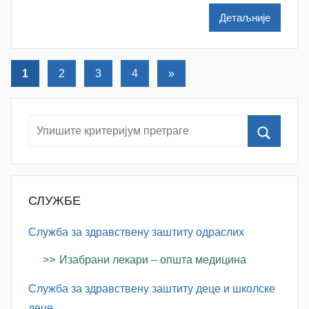
l
Детаљније
e
n
k
Кретање
Следећи
1
2
3
4
»
o
текст
чланака
v
i
ć
СЛУЖБЕ
Служба за здравствену заштиту одраслих
Изабрани лекари – општа медицина
Служба за здравствену заштиту деце и школске
деце