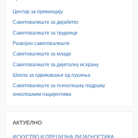
Центар за превенцију
Саветовалиште за дијабетес
Саветовалиште за труднице
Развојно саветовалиште
Саветовалиште за младе
Саветовалиште за дијеталну исхрану
Школа за одвикавање од пушења
Саветовалиште за психолошку подршку
онколошким пацијентима
АКТУЕЛНО
ИСКУСТВО И ПРЕЦИЗНА ДИЈАГНОСТИКА