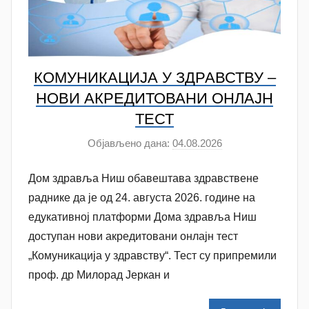
КОМУНИКАЦИЈА У ЗДРАВСТВУ –
НОВИ АКРЕДИТОВАНИ ОНЛАЈН
ТЕСТ
Објављено дана:
04.08.2026
а
у
Дом здравља Ниш обавештава здравствене
т
о
раднике да је од 24. августа 2026. године на
р
едукативној платформи Дома здравља Ниш
A
доступан нови акредитовани онлајн тест
n
„Комуникација у здравству“. Тест су припремили
a
проф. др Милорад Јеркан и
M
i