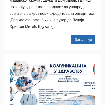
о
нишавског округа „Едука“ и Дом здравља Ниш
р
позивају здравствене раднике да унапреде
A
своја знања кроз нови акредитовани онлајн тест
n
„Бол као феномен“, чији је аутор др Луција
a
Христов Митић. Едукација
M
i
Детаљније
l
e
n
k
o
v
i
ć