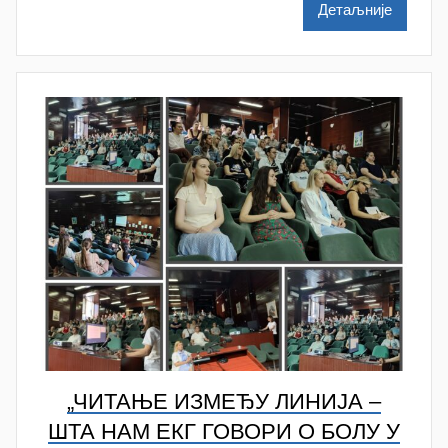
n
Детаљније
a
M
i
l
e
n
k
o
v
i
ć
„ЧИТАЊЕ ИЗМЕЂУ ЛИНИЈА –
ШТА НАМ ЕКГ ГОВОРИ О БОЛУ У