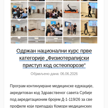
i
ć
Одржан национални курс прве
категорије „Физиотерапијски
приступ код остеопорозе“
Објављено дана:
06.06.2026
а
у
Програм континуиране медицинске едукације,
т
о
акредитован код Здравственог савета Србије
р
под акредитационим бројем Д-1-119/26 за све
A
профиле који припадају Комори медицинских