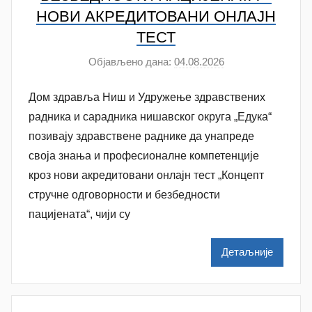
НОВИ АКРЕДИТОВАНИ ОНЛАЈН
ТЕСТ
Објављено дана:
04.08.2026
а
у
Дом здравља Ниш и Удружење здравствених
т
о
радника и сарадника нишавског округа „Едука“
р
позивају здравствене раднике да унапреде
A
своја знања и професионалне компетенције
n
кроз нови акредитовани онлајн тест „Концепт
a
стручне одговорности и безбедности
M
пацијената“, чији су
i
l
Детаљније
e
n
k