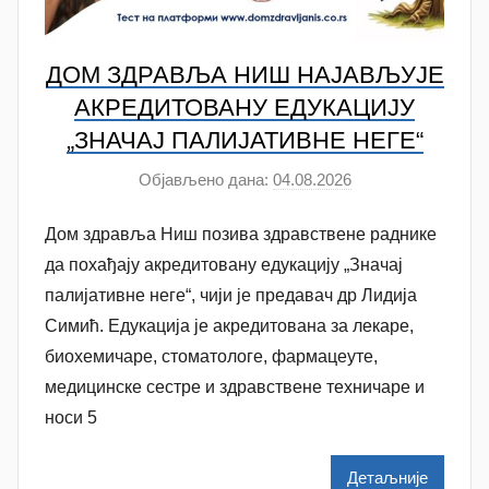
ДОМ ЗДРАВЉА НИШ НАЈАВЉУЈЕ
АКРЕДИТОВАНУ ЕДУКАЦИЈУ
„ЗНАЧАЈ ПАЛИЈАТИВНЕ НЕГЕ“
Објављено дана:
04.08.2026
а
у
Дом здравља Ниш позива здравствене раднике
т
о
да похађају акредитовану едукацију „Значај
р
палијативне неге“, чији је предавач др Лидија
A
Симић. Едукација је акредитована за лекаре,
n
биохемичаре, стоматологе, фармацеуте,
a
медицинске сестре и здравствене техничаре и
M
носи 5
i
l
Детаљније