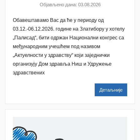
Објављено дана:
03.08.2026
а
у
Обавештавамо Вас да ће у периоду од
т
о
03.12.-06.12.2026. године на Златибору у хотелу
р
„Палисад“, бити одржан Национални конгрес са
A
међународним учешћем под називом
n
„Актуелности у здравству“ који заједнички
a
организују Дом здравља Ниш и Удружење
M
здравствених
i
l
Детаљније
e
n
k
o
v
i