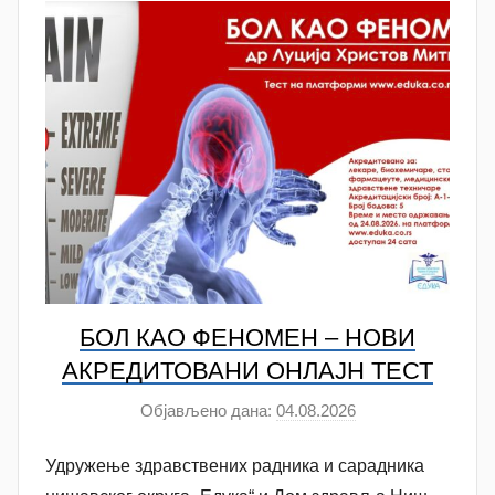
o
v
i
ć
БОЛ КАО ФЕНОМЕН – НОВИ
АКРЕДИТОВАНИ ОНЛАЈН ТЕСТ
Објављено дана:
04.08.2026
а
у
Удружење здравствених радника и сарадника
т