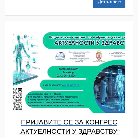
Детаљније
l
e
n
k
o
v
i
ć
ПРИЈАВИТЕ СЕ ЗА КОНГРЕС
„АКТУЕЛНОСТИ У ЗДРАВСТВУ“