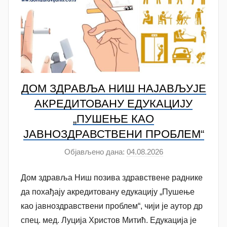
ДОМ ЗДРАВЉА НИШ НАЈАВЉУЈЕ
АКРЕДИТОВАНУ ЕДУКАЦИЈУ
„ПУШЕЊЕ КАО
ЈАВНОЗДРАВСТВЕНИ ПРОБЛЕМ“
Објављено дана:
04.08.2026
а
у
Дом здравља Ниш позива здравствене раднике
т
о
да похађају акредитовану едукацију „Пушење
р
као јавноздравствени проблем“, чији је аутор др
A
спец. мед. Луција Христов Митић. Едукација је