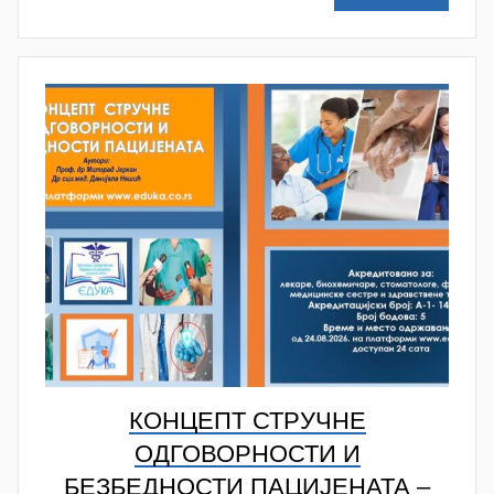
e
n
k
o
v
i
ć
КОНЦЕПТ СТРУЧНЕ
ОДГОВОРНОСТИ И
БЕЗБЕДНОСТИ ПАЦИЈЕНАТА –