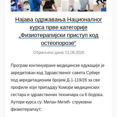
Најава одржавања Националног
курса прве категорије
„Физиотерапијски приступ код
остеопорозе“
Објављено дана:
01.06.2026
а
у
Програм континуиране медицинске едукације је
т
о
акредитован код Здравственог савета Србије
р
под акредитационим бројем Д-1-119/26 за све
A
профиле који припадају Комори медицинских
n
сестара и здравствених техничара са 6 бодова.
a
Аутори курса су: Милан Митић- струковни
M
физиотерапаут;
i