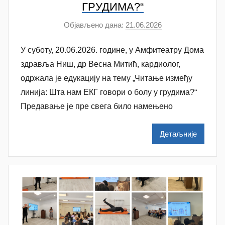
ГРУДИМА?“
Објављено дана:
21.06.2026
а
у
У суботу, 20.06.2026. године, у Амфитеатру Дома
т
о
здравља Ниш, др Весна Митић, кардиолог,
р
одржала је едукацију на тему „Читање између
A
линија: Шта нам ЕКГ говори о болу у грудима?“
n
Предавање је пре свега било намењено
a
M
Детаљније
i
l
e
n
k
o
v