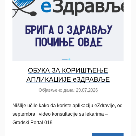
ć
ОБУКА ЗА КОРИШЋЕЊЕ
АПЛИКАЦИЈЕ eЗДРАВЉЕ
Објављено дана:
29.07.2026
а
у
Nišlije učile kako da koriste aplikaciju eZdravlje, od
т
о
septembra i video konsultacije sa lekarima –
р
Gradski Portal 018
A