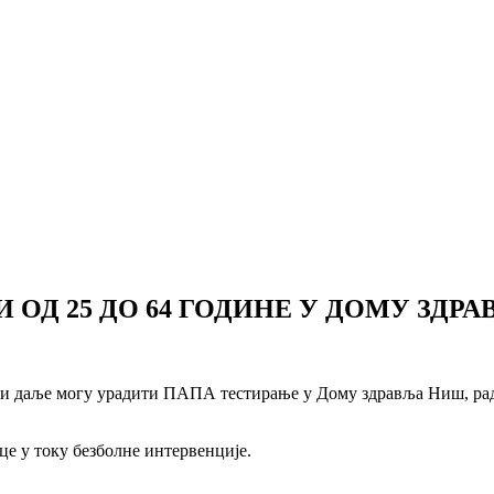
 ОД 25 ДО 64 ГОДИНЕ У ДОМУ ЗДР
а и даље могу урадити ПАПА тестирање у Дому здравља Ниш, радн
це у току безболне интервенције.