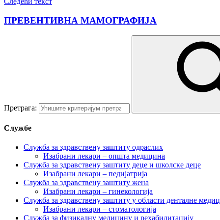
Следећи текст
ПРЕВЕНТИВНА МАМОГРАФИЈА
Претрага:
Службе
Служба за здравствену заштиту одраслих
Изабрани лекари – општа медицина
Служба за здравствену заштиту деце и школске деце
Изабрани лекари – педијатрија
Служба за здравствену заштиту жена
Изабрани лекари – гинекологија
Служба за здравствену заштиту у области денталне меди
Изабрани лекари – стоматологија
Служба за физикалну медицину и рехабилитацију