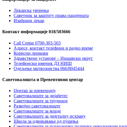
Лекарска уверења
Саветник за заштиту права пацијената
Изабрани лекар
Контакт информације 018/503666
Call Centar 0700-303-503
Адресe, контакт телефони и радно време
Корисни линкови
Здравствене установе – Нишавски округ
Телефонски именик ДЗ НИШ
Одељење мртвозорства 066/8045444
Саветовалишта и Превентивни центар
Центар за превенцију
Саветовалиште за дијабетес
Саветовалиште за труднице
Развојно саветовалиште
Саветовалиште за младе
Саветовалиште за дијеталну исхрану
Школа за одвикавање од пушења
Саветовалиште за психолошку подршку онколошким пац