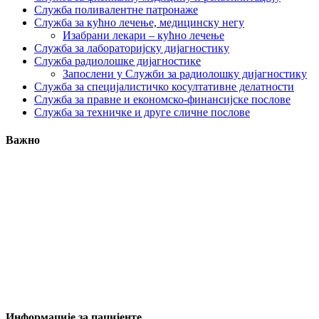
Служба поливалентне патронаже
Служба за кућно лечење, медицинску негу
Изабрани лекари – кућно лечење
Служба за лабораторијску дијагностику
Служба радиолошке дијагностике
Запослени у Служби за радиолошку дијагностику
Служба за специјалистичко косултативне делатности
Служба за правне и економско-финансијске послове
Служба за техничке и друге сличне послове
Важно
Информације за пацијенте