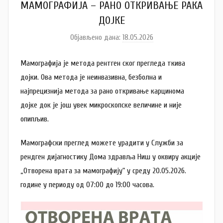
МАМОГРАФИЈА – РАНО ОТКРИВАЊЕ РАКА
ДОЈКЕ
Објављено дана:
18.05.2026
а
у
Мамографија је метода рентген ског прегледа ткива
т
о
дојки. Ова метода је неинвазивна, безболна и
р
најпрецизнија метода за рано откривање карцинома
A
дојке док је још увек микроскопске величине и није
n
опипљив.
a
M
Мамографски преглед можете урадити у Служби за
i
рендген дијагностику Дома здравља Ниш у оквиру акције
l
„Отворена врата за мамографију“ у среду 20.05.2026.
e
године у периоду од 07:00 до 19:00 часова.
n
k
o