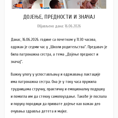
ДОЈЕЊЕ, ПРЕДНОСТИ И ЗНАЧАЈ
Објављено дана:
16.06.2026
а
у
Данас, 16.06.2026. године са почетком у 11:30 часова,
т
о
одржан је седми час у „Школи родитељства“. Предавач је
р
била патронажна сестра, а тема „Дојење предност и
A
значај“.
n
a
Важну улогу у успостављању и одржавању лактације
M
има патронажна сестра. Она је у току часа пружила
i
трудницама стручну, практичну и емоционалну подршку
l
и помогла им да стекну самопоуздање. Такође је послала
e
и поруку породици да прихвате дојење као важан део
n
очувања здравља детета и мајке.
k