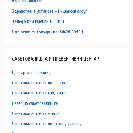
Корисни линкови
Здравствене установе – Нишавски округ
Телефонски именик ДЗ НИШ
Одељење мртвозорства 066/8045444
САВЕТОВАЛИШТА И ПРЕВЕНТИВНИ ЦЕНТАР
Центар за превенцију
Саветовалиште за дијабетес
Саветовалиште за труднице
Развојно саветовалиште
Саветовалиште за младе
Саветовалиште за дијеталну исхрану