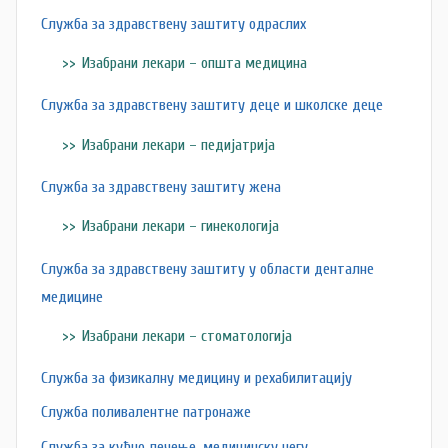
Служба за здравствену заштиту одраслих
Изабрани лекари – општа медицина
Служба за здравствену заштиту деце и школске деце
Изабрани лекари – педијатрија
Служба за здравствену заштиту жена
Изабрани лекари – гинекологија
Служба за здравствену заштиту у области денталне
медицине
Изабрани лекари – стоматологија
Служба за физикалну медицину и рехабилитацију
Служба поливалентне патронаже
Служба за кућно лечење, медицинску негу