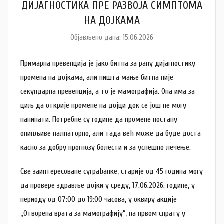
ДИЈАГНОСТИКА ПРЕ РАЗВОЈА СИМПТОМА
НА ДОЈКАМА
Објављено дана:
15.06.2026
а
у
Примарна превенција је јако битна за рану дијагностику
т
о
промена на дојкама, али ништа мање битна није
р
секундарна превенција, а то је мамографија. Она има за
A
циљ да открије промене на дојци док се још не могу
n
напипати. Потребне су године да промене постану
a
опипљиве палпаторно, али тада већ може да буде доста
M
касно за добру прогнозу болести и за успешно лечење.
i
l
Све заинтересоване суграђанке, старије од 45 година могу
e
да провере здравље дојки у среду, 17.06.2026. године, у
n
периоду од 07:00 до 19:00 часова, у оквиру акције
k
„Отворена врата за мамографију“, на првом спрату у
o