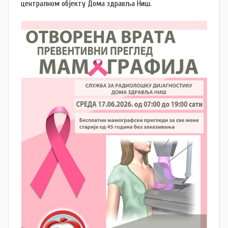
централном објекту Дома здравља Ниш.
v
i
ć