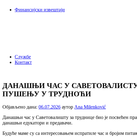
Финансијски извештаји
Службе
Контакт
ДАНАШЊИ ЧАС У САВЕТОВАЛИСТУ
ПУШЕЊУ У ТРУДНОЋИ
Објављено дана:
06.07.2026
аутор
Ana Milenković
Данашњи час у Саветовалишту за труднице био је посвећен пр
данашњи едукатори и предавачи.
Будуће маме су са интересовањем испратиле час и бројим пита