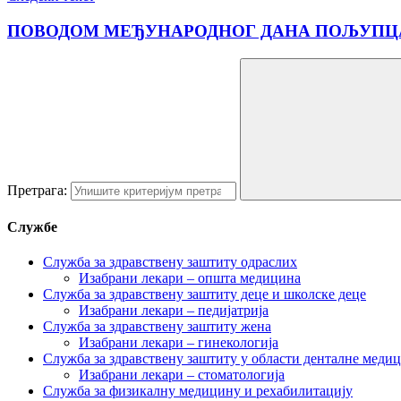
ПОВОДОМ МЕЂУНАРОДНОГ ДАНА ПОЉУПЦА,
Претрага:
Службе
Служба за здравствену заштиту одраслих
Изабрани лекари – општа медицина
Служба за здравствену заштиту деце и школске деце
Изабрани лекари – педијатрија
Служба за здравствену заштиту жена
Изабрани лекари – гинекологија
Служба за здравствену заштиту у области денталне меди
Изабрани лекари – стоматологија
Служба за физикалну медицину и рехабилитацију