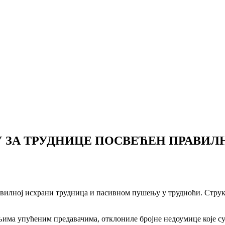
 ЗА ТРУДНИЦЕ ПОСВЕЋЕН ПРАВИЛ
авилној исхрани трудница и пасивном пушењу у трудноћи. Стру
њима упућеним предавачима, отклониле бројне недоумице које су