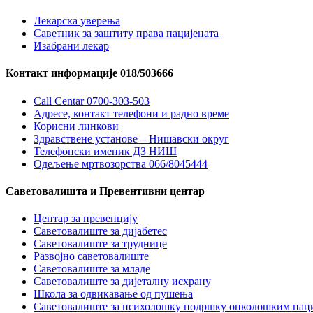
Лекарска уверења
Саветник за заштиту права пацијената
Изабрани лекар
Контакт информације 018/503666
Call Centar 0700-303-503
Адресe, контакт телефони и радно време
Корисни линкови
Здравствене установе – Нишавски округ
Телефонски именик ДЗ НИШ
Одељење мртвозорства 066/8045444
Саветовалишта и Превентивни центар
Центар за превенцију
Саветовалиште за дијабетес
Саветовалиште за труднице
Развојно саветовалиште
Саветовалиште за младе
Саветовалиште за дијеталну исхрану
Школа за одвикавање од пушења
Саветовалиште за психолошку подршку онколошким пац