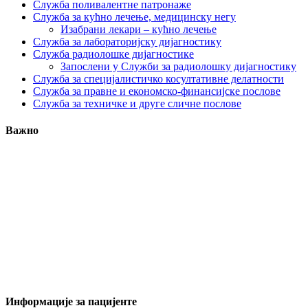
Служба поливалентне патронаже
Служба за кућно лечење, медицинску негу
Изабрани лекари – кућно лечење
Служба за лабораторијску дијагностику
Служба радиолошке дијагностике
Запослени у Служби за радиолошку дијагностику
Служба за специјалистичко косултативне делатности
Служба за правне и економско-финансијске послове
Служба за техничке и друге сличне послове
Важно
Информације за пацијенте