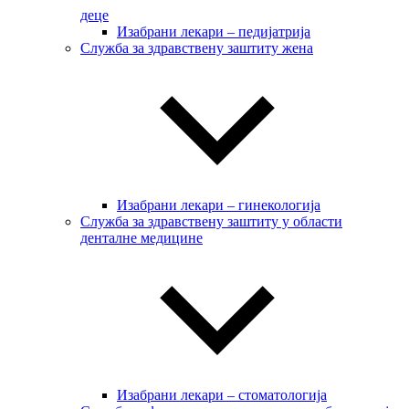
деце
Изабрани лекари – педијатрија
Служба за здравствену заштиту жена
Изабрани лекари – гинекологија
Служба за здравствену заштиту у области
денталне медицине
Изабрани лекари – стоматологија