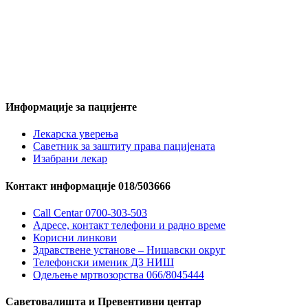
Информације за пацијенте
Лекарска уверења
Саветник за заштиту права пацијената
Изабрани лекар
Контакт информације 018/503666
Call Centar 0700-303-503
Адресe, контакт телефони и радно време
Корисни линкови
Здравствене установе – Нишавски округ
Телефонски именик ДЗ НИШ
Одељење мртвозорства 066/8045444
Саветовалишта и Превентивни центар