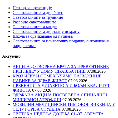
Центар за превенцију
Саветовалиште за дијабетес
Саветовалиште за труднице
Развојно саветовалиште
Саветовалиште за младе
Саветовалиште за дијеталну исхрану
Школа за одвикавање од пушења
Саветовалиште за психолошку подршку онколошким
пацијентима
Актуелно
АКЦИЈА „ОТВОРЕНА ВРАТА ЗА ПРЕВЕНТИВНЕ
ПРЕГЛЕДЕ“ У ДОМУ ЗДРАВЉА НИШ
07.08.2026
КРОЗ ИГРУ И ОСМЕХ УЧИМО НАЈВАЖНИЈЕ
НАВИКЕ ЗА ЗДРАВ ЖИВОТ
07.08.2026
ПРЕВЕНЦИЈА ДИЈАБЕТЕСА И БОЉИ КВАЛИТЕТ
ЖИВОТА
07.08.2026
ОДРЖАНА АКЦИЈА ПОСВЕЋЕНА СПИНАЛНОЈ
МИШИЋНОЈ АТРОФИЈИ
07.08.2026
МОБИЛНИ МЕДИЦИНСКИ ТИМ ОВОГ ВИКЕНДА У
СЕЛУ ГОРЊА СТУДЕНА
07.08.2026
СВЕТСКА НЕДЕЉА ДОЈЕЊА 01.-07. АВГУСТА