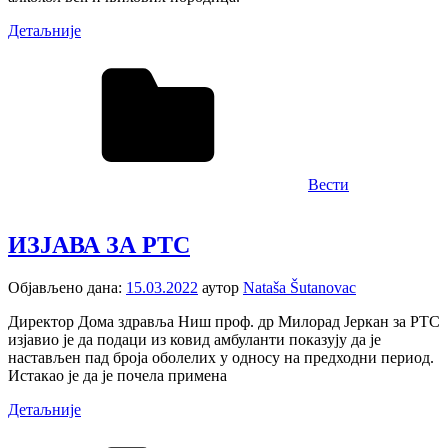
Детаљније
Вести
ИЗЈАВА ЗА РТС
Објављено дана:
15.03.2022
аутор
Nataša Šutanovac
Директор Дома здравља Ниш проф. др Милорад Јеркан за РТС
изјавио је да подаци из ковид амбуланти показују да је
настављен пад броја оболелих у односу на предходни период.
Истакао је да је почела примена
Детаљније