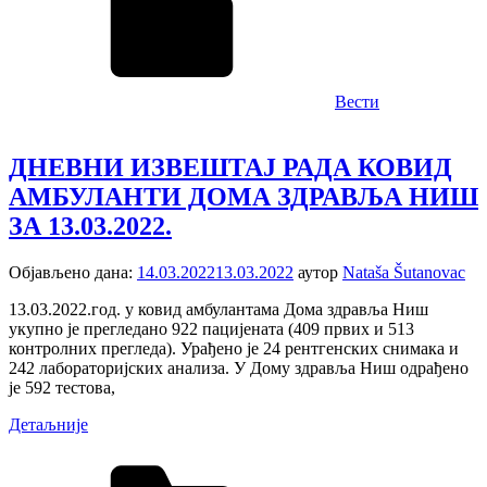
Вести
ДНЕВНИ ИЗВЕШТАЈ РАДА КОВИД
АМБУЛАНTИ ДОМА ЗДРАВЉА НИШ
ЗА 13.03.2022.
Објављено дана:
14.03.2022
13.03.2022
аутор
Nataša Šutanovac
13.03.2022.год. у ковид амбулантама Дома здравља Ниш
укупно је прегледанo 922 пацијенaтa (409 првих и 513
контролних прегледа). Урађено је 24 рентгенских снимака и
242 лабораторијских анализa. У Дому здравља Ниш одрађенo
је 592 тестова,
Детаљније