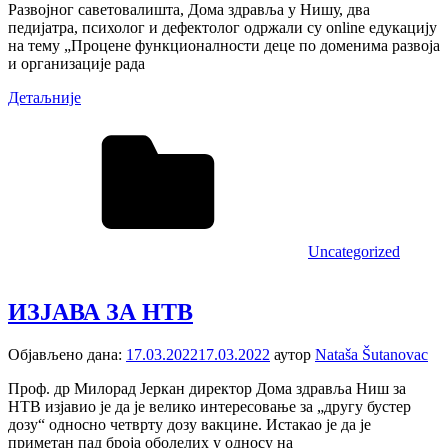
Развојног саветовалишта, Дома здравља у Нишу, два
педијатра, психолог и дефектолог одржали су online едукацију
на тему „Процене функционалности деце по доменима развоја
и организације рада
Детаљније
Uncategorized
ИЗЈАВА ЗА НТВ
Објављено дана:
17.03.2022
17.03.2022
аутор
Nataša Šutanovac
Проф. др Милорад Јеркан директор Дома здравља Ниш за
НТВ изјавио је да је велико интересовање за „другу бустер
дозу“ односно четврту дозу вакцине. Истакао је да је
приметан пад броја оболелих у односу на