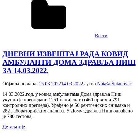
Вести
ДНЕВНИ ИЗВЕШТАЈ РАДА КОВИД
АМБУЛАНTИ ДОМА ЗДРАВЉА НИШ
ЗА 14.03.2022.
Објављено дана:
15.03.2022
14.03.2022
аутор
Nataša Šutanovac
14.03.2022.год. у ковид амбулантама Дома здравља Ниш
укупно је прегледанo 1251 пацијенaтa (460 првих и 791
контролних прегледа). Урађено је 50 рентгенских снимака и
282 лабораторијских анализa. У Дому здравља Ниш одрађенo
је 780 тестова,
Детаљније