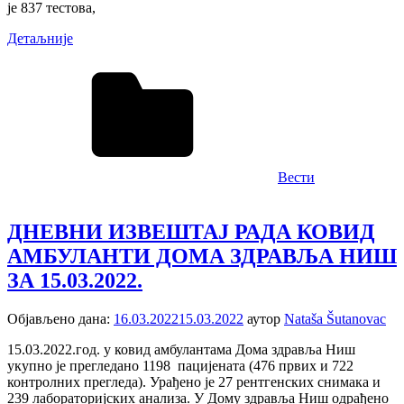
је 837 тестова,
Детаљније
Вести
ДНЕВНИ ИЗВЕШТАЈ РАДА КОВИД
АМБУЛАНTИ ДОМА ЗДРАВЉА НИШ
ЗА 15.03.2022.
Објављено дана:
16.03.2022
15.03.2022
аутор
Nataša Šutanovac
15.03.2022.год. у ковид амбулантама Дома здравља Ниш
укупно је прегледанo 1198 пацијенaтa (476 првих и 722
контролних прегледа). Урађено је 27 рентгенских снимака и
239 лабораторијских анализa. У Дому здравља Ниш одрађенo