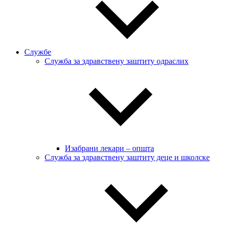
Службе
Служба за здравствену заштиту одраслих
Изабрани лекари – општа
Служба за здравствену заштиту деце и школске