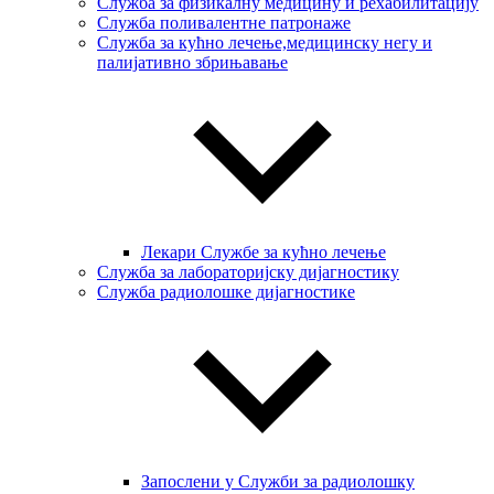
Служба за физикалну медицину и рехабилитацију
Служба поливалентне патронаже
Служба за кућно лечење,медицинску негу и
палијативно збрињавање
Лекари Службе за кућно лечење
Служба за лабораторијску дијагностику
Служба радиолошке дијагностике
Запослени у Служби за радиолошку