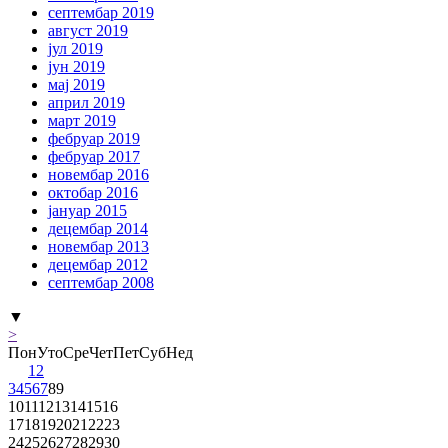
септембар 2019
август 2019
јул 2019
јун 2019
мај 2019
април 2019
март 2019
фебруар 2019
фебруар 2017
новембар 2016
октобар 2016
јануар 2015
децембар 2014
новембар 2013
децембар 2012
септембар 2008
▼
>
Пон
Уто
Сре
Чет
Пет
Суб
Нед
1
2
3
4
5
6
7
8
9
10
11
12
13
14
15
16
17
18
19
20
21
22
23
24
25
26
27
28
29
30