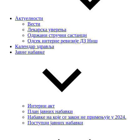
Актуелности
Вести
Лекарска уверења
Одржани стручни састанци
Одсек интерне ревизије ДЗ Ниш
Календар здравља
Јавне набавке
Интерни акт
План јавних набавки
Набавке на које се закон не примењује у 2024.
Поступци јавних набавки