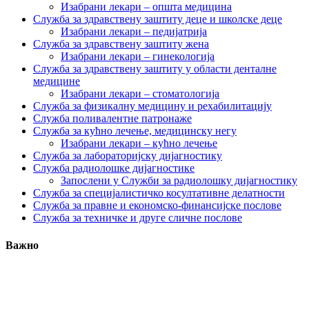
Изабрани лекари – општа медицина
Служба за здравствену заштиту деце и школске деце
Изабрани лекари – педијатрија
Служба за здравствену заштиту жена
Изабрани лекари – гинекологија
Служба за здравствену заштиту у области денталне
медицине
Изабрани лекари – стоматологија
Служба за физикалну медицину и рехабилитацију
Служба поливалентне патронаже
Служба за кућно лечење, медицинску негу
Изабрани лекари – кућно лечење
Служба за лабораторијску дијагностику
Служба радиолошке дијагностике
Запослени у Служби за радиолошку дијагностику
Служба за специјалистичко косултативне делатности
Служба за правне и економско-финансијске послове
Служба за техничке и друге сличне послове
Важно