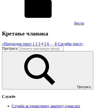
Вести
Кретање чланака
«
Претходни текст
1
2
3
4
5
6
…
8
Следећи текст
»
Претрага:
Претрага:
Службе
Служба за здравствену заштиту одраслих