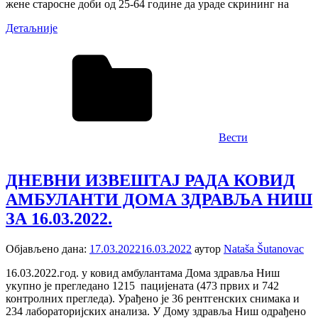
жене старосне доби од 25-64 године да ураде скрининг на
Детаљније
Вести
ДНЕВНИ ИЗВЕШТАЈ РАДА КОВИД
АМБУЛАНTИ ДОМА ЗДРАВЉА НИШ
ЗА 16.03.2022.
Објављено дана:
17.03.2022
16.03.2022
аутор
Nataša Šutanovac
16.03.2022.год. у ковид амбулантама Дома здравља Ниш
укупно је прегледанo 1215 пацијенaтa (473 првих и 742
контролних прегледа). Урађено је 36 рентгенских снимака и
234 лабораторијских анализa. У Дому здравља Ниш одрађенo