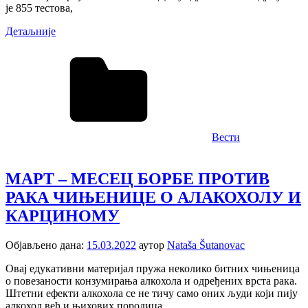
је 855 тестова,
Детаљније
Вести
МАРТ – МЕСЕЦ БОРБЕ ПРОТИВ
РАКА ЧИЊЕНИЦЕ О АЛАКОХОЛУ И
КАРЦИНОМУ
Објављено дана:
15.03.2022
аутор
Nataša Šutanovac
Овај едукативни материјал пружа неколико битних чињеница
о повезаности конзумирања алкохола и одређених врста рака.
Штетни ефекти алкохола се не тичу само оних људи који пију
алкохол већ и њихових породица.