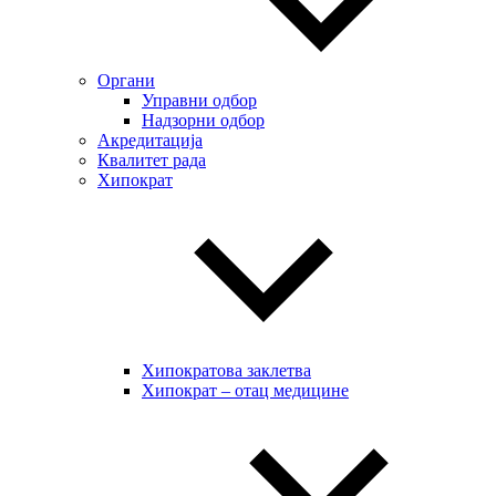
Органи
Управни одбор
Надзорни одбор
Акредитација
Квалитет рада
Хипократ
Хипократова заклетва
Хипократ – отац медицине