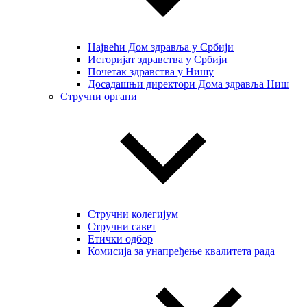
Највећи Дом здравља у Србији
Историјат здравства у Србији
Почетак здравства у Нишу
Досадашњи директори Дома здравља Ниш
Стручни органи
Стручни колегијум
Стручни савет
Етички одбор
Комисија за унапређење квалитета рада