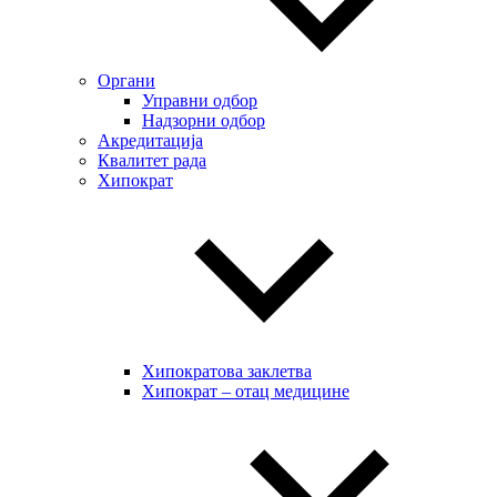
Органи
Управни одбор
Надзорни одбор
Акредитација
Квалитет рада
Хипократ
Хипократова заклетва
Хипократ – отац медицине