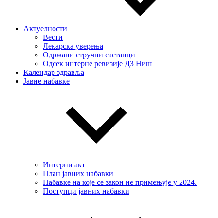
Актуелности
Вести
Лекарска уверења
Одржани стручни састанци
Одсек интерне ревизије ДЗ Ниш
Календар здравља
Јавне набавке
Интерни акт
План јавних набавки
Набавке на које се закон не примењује у 2024.
Поступци јавних набавки