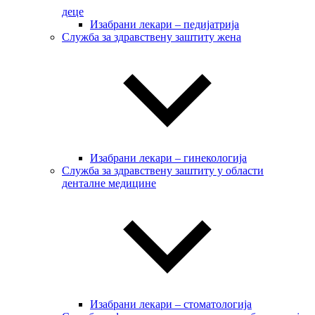
деце
Изабрани лекари – педијатрија
Служба за здравствену заштиту жена
Изабрани лекари – гинекологија
Служба за здравствену заштиту у области
денталне медицине
Изабрани лекари – стоматологија