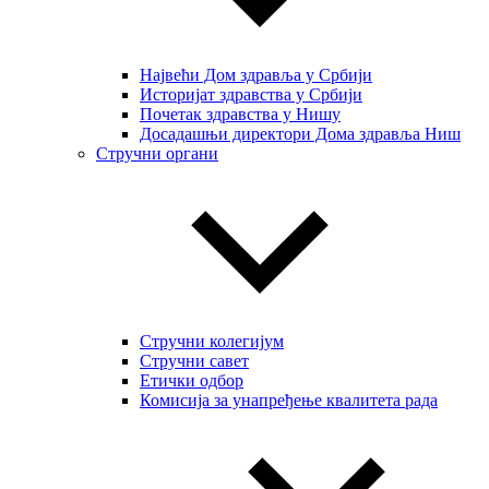
Највећи Дом здравља у Србији
Историјат здравства у Србији
Почетак здравства у Нишу
Досадашњи директори Дома здравља Ниш
Стручни органи
Стручни колегијум
Стручни савет
Етички одбор
Комисија за унапређење квалитета рада