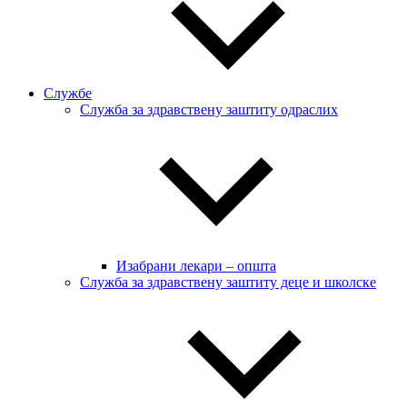
Службе
Служба за здравствену заштиту одраслих
Изабрани лекари – општа
Служба за здравствену заштиту деце и школске