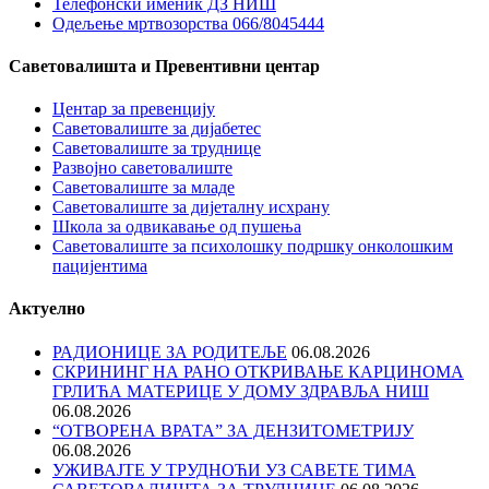
Телефонски именик ДЗ НИШ
Одељење мртвозорства 066/8045444
Саветовалишта и Превентивни центар
Центар за превенцију
Саветовалиште за дијабетес
Саветовалиште за труднице
Развојно саветовалиште
Саветовалиште за младе
Саветовалиште за дијеталну исхрану
Школа за одвикавање од пушења
Саветовалиште за психолошку подршку онколошким
пацијентима
Актуелно
РАДИОНИЦЕ ЗА РОДИТЕЉЕ
06.08.2026
СКРИНИНГ НА РАНО ОТКРИВАЊЕ КАРЦИНОМА
ГРЛИЋА МАТЕРИЦЕ У ДОМУ ЗДРАВЉА НИШ
06.08.2026
“ОТВОРЕНА ВРАТА” ЗА ДЕНЗИТОМЕТРИЈУ
06.08.2026
УЖИВАЈТЕ У ТРУДНОЋИ УЗ САВЕТЕ ТИМА