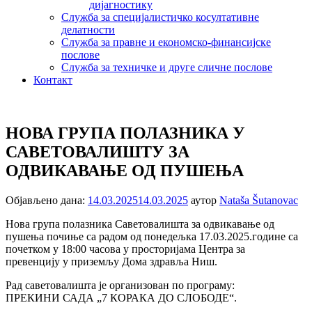
дијагностику
Служба за специјалистичко косултативне
делатности
Служба за правне и економско-финансијске
послове
Служба за техничке и друге сличне послове
Контакт
НОВА ГРУПА ПОЛАЗНИКА У
САВЕТОВАЛИШТУ ЗА
ОДВИКАВАЊЕ ОД ПУШЕЊА
Објављено дана:
14.03.2025
14.03.2025
аутор
Nataša Šutanovac
Нова група полазника Саветовалишта за одвикавање од
пушења почиње са радом од понедељка 17.03.2025.године са
почетком у 18:00 часова у просторијама Центра за
превенцију у приземљу Дома здравља Ниш.
Рад саветовалишта је организован по програму:
ПРЕКИНИ САДА „7 КОРАКА ДО СЛОБОДЕ“.