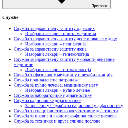
Претрага:
Службе
Служба за здравствену заштиту одраслих
Изабрани лекари – општа медицина
Служба за здравствену заштиту деце и школске деце
Изабрани лекари – педијатрија
Служба за здравствену заштиту жена
Изабрани лекари – гинекологија
Служба за здравствену заштиту у области денталне
медицине
Изабрани лекари – стоматологија
Служба за физикалну медицину и рехабилитацију
Служба поливалентне патронаже
Служба за кућно лечење, медицинску негу
Изабрани лекари – кућно лечење
Служба за лабораторијску дијагностику
Служба радиолошке дијагностике
Запослени у Служби за радиолошку дијагностику
Служба за специјалистичко косултативне делатности
Служба за правне и економско-финансијске послове
Служба за техничке и друге сличне послове