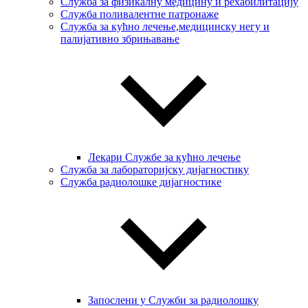
Служба за физикалну медицину и рехабилитацију
Служба поливалентне патронаже
Служба за кућно лечење,медицинску негу и
палијативно збрињавање
Лекари Службе за кућно лечење
Служба за лабораторијску дијагностику
Служба радиолошке дијагностике
Запослени у Служби за радиолошку