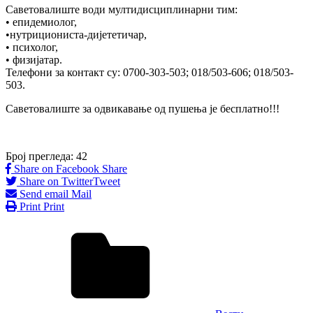
Саветовалиште води мултидисциплинарни тим:
• епидемиолог,
•нутрициониста-дијететичаp,
• психолог,
• физијатар.
Телефони за контакт су: 0700-303-503; 018/503-606; 018/503-
503.
Саветовалиште за одвикавање од пушења је бесплатно!!!
Број прегледа:
42
Share on Facebook
Share
Share on Twitter
Tweet
Send email
Mail
Print
Print